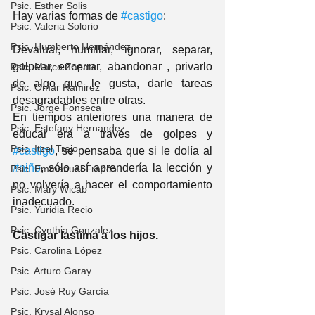
Psic. Esther Solis
Hay varias formas de 
#castigo
:
Psic. Valeria Solorio
Psic. Humberto Hernández
Devaluar, humillar, ignorar, separar, 
golpear, encerrar, abandonar , privarlo 
Psic. Marco Zapata
de algo que le gusta, darle tareas 
Psic. Omar Ramirez
desagradables entre otras.
Psic. Jorge Fonseca
En tiempos anteriores una manera de 
Psic. Estefany Hernandez
educar era a través de golpes y 
Psic. Itzel Trejo
#castigo
, se pensaba que si le dolía al 
#niño
, sólo así aprendería la lección y 
Psic. Emmanuel Franco
no volvería a hacer el comportamiento 
Psic. Mary Wicab
inadecuado.
Psic. Yuridia Recio
Psic. Cynthia Gonzalez
Castigar lastima a los hijos.
Psic. Carolina López
Psic. Arturo Garay
Psic. José Ruy García
Psic. Krysal Alonso