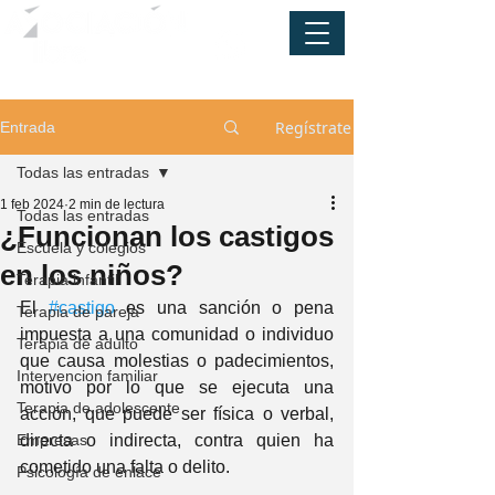
Regístrate
Entrada
Todas las entradas
1 feb 2024
2 min de lectura
Todas las entradas
¿Funcionan los castigos
Escuela y colegios
en los niños?
Terapia infantil
El 
#castigo
 es una sanción o pena 
Terapia de pareja
impuesta a una comunidad o individuo 
Terapia de adulto
que causa molestias o padecimientos, 
Intervencion familiar
motivo por lo que se ejecuta una 
Terapia de adolescente
acción, que puede ser física o verbal, 
Empresas
directa o indirecta, contra quien ha 
cometido una falta o delito.
Psicología de enlace