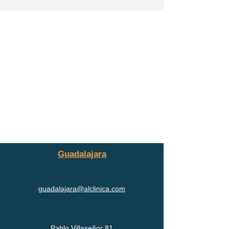
en cuenta
Guadalajara
guadalajara@alclinica.com
Pablo Villaseñor 81