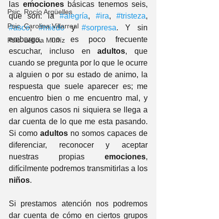
las 
emociones
 básicas tenemos seis, 
Psic. Rocío Argüelles
que son: la 
#alegría
, 
#ira
, 
#tristeza
, 
Psic. Carolina Villarreal
#asco
, 
#miedo
 y 
#sorpresa
. Y sin 
embargo, no es poco frecuente 
Psic. Leticia Muñíz
escuchar, incluso en 
adultos
, que 
cuando se pregunta por lo que le ocurre 
a alguien o por su estado de animo, la 
respuesta que suele aparecer es; me 
encuentro bien o me encuentro mal, y 
en algunos casos ni siquiera se llega a 
dar cuenta de lo que me esta pasando. 
Si como 
adultos
 no somos capaces de 
diferenciar, reconocer y aceptar 
nuestras propias 
emociones
, 
difícilmente podremos transmitirlas a los 
niños
. 
Si prestamos atención nos podremos 
dar cuenta de cómo en ciertos grupos 