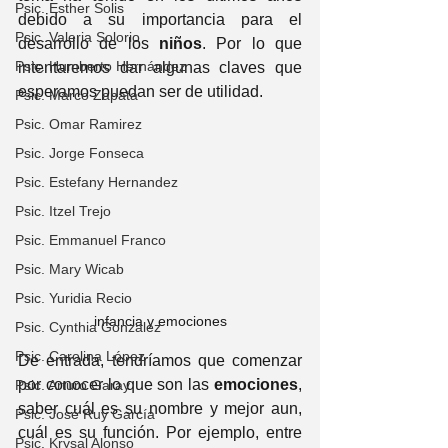
Psic. Esther Solis
debido a su importancia para el 
Psic. Valeria Solorio
desarrollo de los 
niños
. Por lo que 
Psic. Humberto Hernández
intentaremos dar algunas claves que 
esperamos puedan ser de utilidad.
Psic. Marco Zapata
Psic. Omar Ramirez
Psic. Jorge Fonseca
Psic. Estefany Hernandez
Psic. Itzel Trejo
Psic. Emmanuel Franco
Psic. Mary Wicab
Psic. Yuridia Recio
infancia y emociones
Psic. Cynthia Gonzalez
Psic. Carolina López
De entrada, tendríamos que comenzar 
por conocer lo que son las 
emociones
, 
Psic. Arturo Garay
saber cuál es su nombre y mejor aun, 
Psic. José Ruy García
cuál es su función. Por ejemplo, entre 
Psic. Krysal Alonso