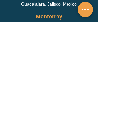
Guadalajara, Jalisco, México
Monterrey
monterrey@alclinica.com
Los Pinos 2512
Col. Villa Florida
Monterrey, Nuevo León,
México
San Luis Potosí
sanluispotosi@alclinica.com
Mariano Otero 830