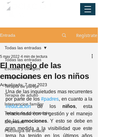
Regístrate
Entrada
Todas las entradas
5 may 2022
4 min de lectura
Todas las entradas
El manejo de las
Escuela y colegios
emociones en los niños
Terapia infantil
Actualizado:
7 mar 2023
Terapia de pareja
Una de las inquietudes mas recurrentes 
Terapia de adulto
por parte de los 
#padres
, en cuanto a la 
Intervencion familiar
#educación
 de los 
niños
, esta 
Terapia de adolescente
relacionada con la gestión y el manejo 
de las
 emociones
. Y esto se debe en 
Empresas
gran medida a la visibilidad que este 
Psicología de enlace
tema ha tenido en los últimos años 