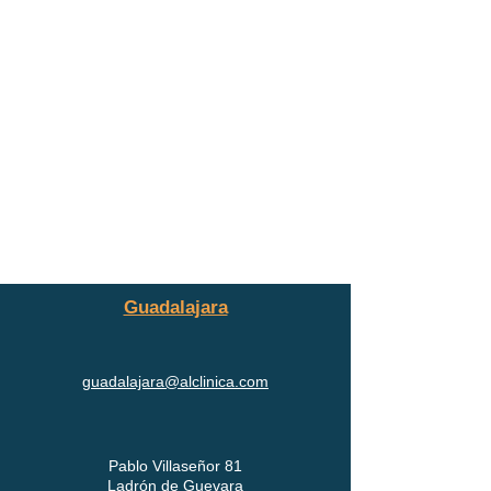
Guadalajara
guadalajara@alclinica.com
Pablo Villaseñor 81
Ladrón de Guevara