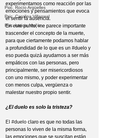
experimentamos como reacción por las 
Psic. Rocío Argüelles
emociones y pensamientos que evoca 
Psic. Carolina Villarreal
el sentir la ausencia. 
Psic. Leticia Muñíz
En este punto, me parece importante 
trascender el concepto de la muerte, 
para que ciertamente podamos hablar 
a profundidad de lo que es un 
#duelo
 y 
eso pueda quizá ayudarnos a ser más 
empáticos con las personas, pero 
principalmente, ser misericordiosos 
con uno mismo, y poder experimentar 
con menos culpa, vergüenza o 
malestar nuestro propio sentir.
¿El duelo es solo la tristeza?
El 
#duelo
claro es que no todas las 
personas lo viven de la misma forma, 
las emociones que se suscitan están 