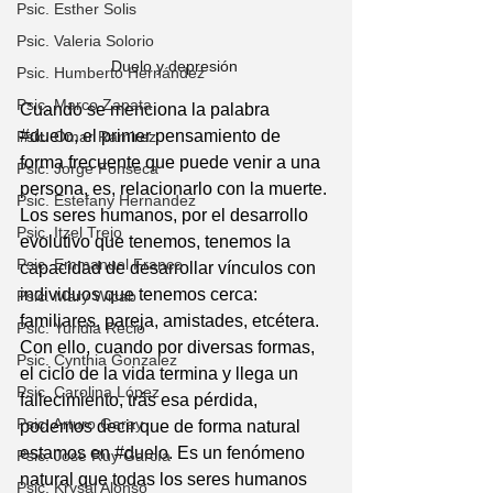
Psic. Esther Solis
Psic. Valeria Solorio
Duelo y depresión 
Psic. Humberto Hernández
Psic. Marco Zapata
Cuando se menciona la palabra 
#duelo
, el primer pensamiento de 
Psic. Omar Ramirez
forma frecuente que puede venir a una 
Psic. Jorge Fonseca
persona, es, relacionarlo con la muerte.
Psic. Estefany Hernandez
Los seres humanos, por el desarrollo 
Psic. Itzel Trejo
evolutivo que tenemos, tenemos la 
Psic. Emmanuel Franco
capacidad de desarrollar vínculos con 
individuos que tenemos cerca: 
Psic. Mary Wicab
familiares, pareja, amistades, etcétera. 
Psic. Yuridia Recio
Con ello, cuando por diversas formas, 
Psic. Cynthia Gonzalez
el ciclo de la vida termina y llega un 
Psic. Carolina López
fallecimiento, trás esa pérdida, 
Psic. Arturo Garay
podemos decir que de forma natural 
estamos en 
#duelo
. Es un fenómeno 
Psic. José Ruy García
natural que todas los seres humanos 
Psic. Krysal Alonso