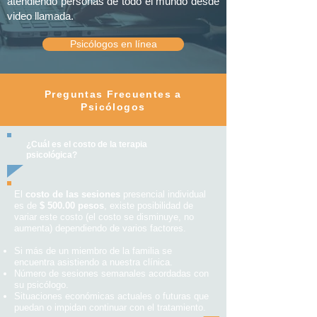
atendiendo personas de todo el mundo desde
video llamada.
Psicólogos en línea
Preguntas Frecuentes a
Psicólogos
¿Cuál es el costo de la terapia
psicológica?
El
costo de las sesiones
presencial individual
es de
$ 500.00 pesos
, existe posibilidad de
variar este costo (el costo se disminuye, no
aumenta) dependiendo de varios factores.
Si más de un miembro de la familia se
encuentra asistiendo a nuestra clínica.
Número de sesiones semanales acordadas con
su psicólogo.
Situaciones económicas actuales o futuras que
puedan o impidan continuar con el tratamiento.