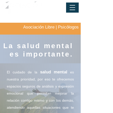
Asociación Libre | Psicólogos
La salud mental
es importante.
salud mental
El cuidado de la
es
nuestra prioridad, por eso te ofrecemos
espacios seguros de análisis y expresión
emocional que permitan mejorar la
relación contigo mismo y con
los demás,
atendiendo aquellas situaciones que te