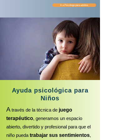
Ir a Psicólogo para adultos
Ayuda psicológica para
Niños
A
través de la técnica de
juego
terapéutico
, generamos un espacio
abierto, divertido y profesional para que el
niño pueda
trabajar sus sentimientos
,