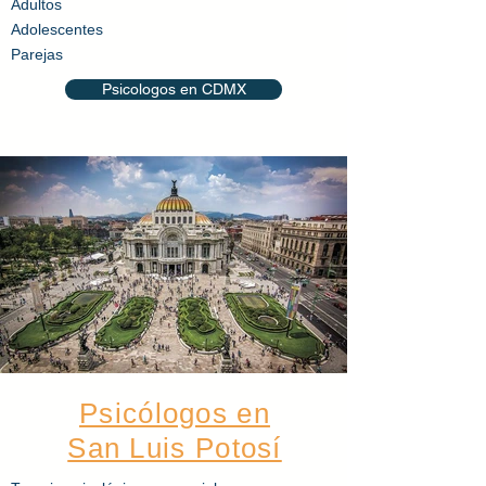
Adultos​
Adolescentes
Parejas
Psicologos en CDMX
Psicólogos en
San Luis Potosí