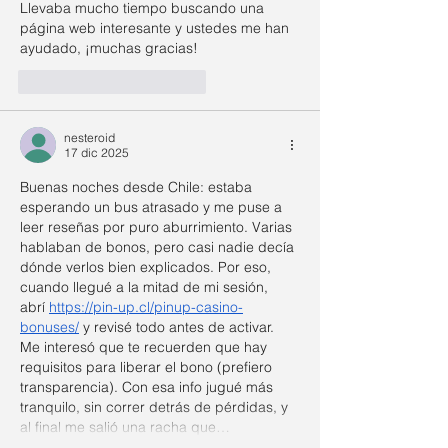
Llevaba mucho tiempo buscando una 
página web interesante y ustedes me han 
ayudado, ¡muchas gracias!
Me gusta
Reaccionar
nesteroid
17 dic 2025
Buenas noches desde Chile: estaba 
esperando un bus atrasado y me puse a 
leer reseñas por puro aburrimiento. Varias 
hablaban de bonos, pero casi nadie decía 
dónde verlos bien explicados. Por eso, 
cuando llegué a la mitad de mi sesión, 
abrí 
https://pin-up.cl/pinup-casino-
bonuses/
 y revisé todo antes de activar. 
Me interesó que te recuerden que hay 
requisitos para liberar el bono (prefiero 
transparencia). Con esa info jugué más 
tranquilo, sin correr detrás de pérdidas, y 
al final me salió una racha que…