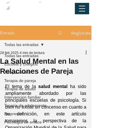
Regístrate
Entrada
Todas las entradas
28 feb 2025
4 min de lectura
Todas las entradas
La Salud Mental en las
Escuela y colegios
Relaciones de Pareja
Terapia infantil
Terapia de pareja
El tema de la 
salud mental
 ha sido 
Terapia de adulto
ampliamente abordado por las 
Intervencion familiar
principales escuelas de psicología. Si 
Terapia de adolescente
bien no existe un concenso en cuanto a 
Empresas
su definición, en este artículo 
tomaremos la perspectiva de la 
Psicología de enlace
Organización Mundial de la Salud para 