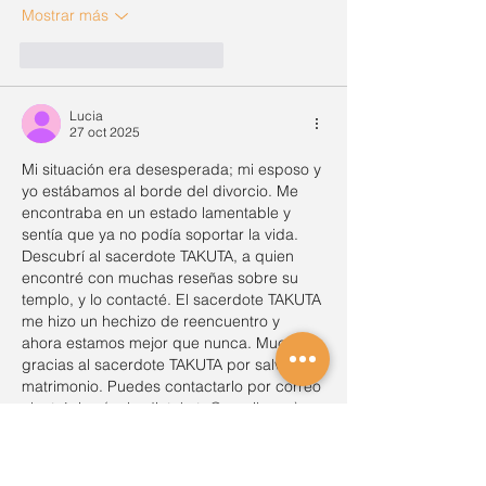
Mostrar más
Me gusta
Reaccionar
Lucia
27 oct 2025
Mi situación era desesperada; mi esposo y 
yo estábamos al borde del divorcio. Me 
encontraba en un estado lamentable y 
sentía que ya no podía soportar la vida. 
Descubrí al sacerdote TAKUTA, a quien 
encontré con muchas reseñas sobre su 
templo, y lo contacté. El sacerdote TAKUTA 
me hizo un hechizo de reencuentro y 
ahora estamos mejor que nunca. Muchas 
gracias al sacerdote TAKUTA por salvar mi 
matrimonio. Puedes contactarlo por correo 
electrónico (egbedietakuta@gmail.com) o 
por WhatsApp a este número…
Mostrar más