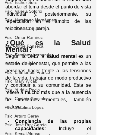
Psic. Esther Solis
abordar el tema desde el punto de vista 
Psic. Valeria Solorio
individual y, posteriormente, su 
Psic. Humberto Hernández
repercusión en el ámbito de las 
relaciones de pareja.
Psic. Marco Zapata
Psic. Omar Ramirez
¿Qué es la Salud 
Psic. Jorge Fonseca
Mental?
Psic. Estefany Hernandez
Según la OMS la 
salud mental
 es un 
estado de bienestar, que permite a las 
Psic. Itzel Trejo
personas hacer frente a las tensiones 
Psic. Emmanuel Franco
de la vida, trabajar de modo productivo 
Psic. Mary Wicab
y contribuir a su comunidad. Esta se 
Psic. Yuridia Recio
refiere a mucho más que a la ausencia 
Psic. Cynthia Gonzalez
de trastornos mentales, también 
incluye:
Psic. Carolina López
Psic. Arturo Garay
Conciencia de las propias 
Psic. José Ruy García
capacidades:
 Incluye el 
Psic. Krysal Alonso