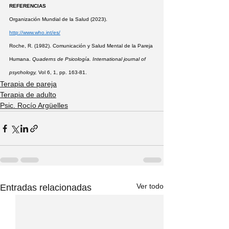
REFERENCIAS
Organización Mundial de la Salud (2023).  
http://www.who.int/es/
Roche, R. (1982). Comunicación y Salud Mental de la Pareja 
Humana. 
Quaderns de Psicología. International journal of 
psychology,
 Vol 6, 1, pp. 163-81.
Terapia de pareja
Terapia de adulto
Psic. Rocío Argüelles
Ver todo
Entradas relacionadas