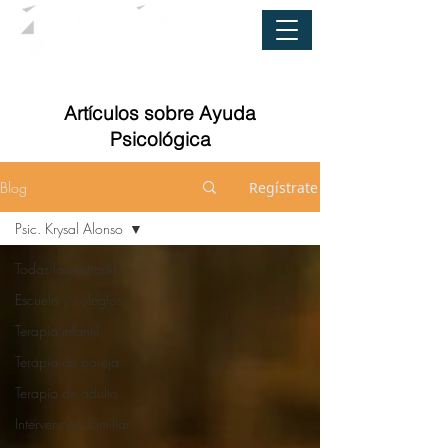
Artículos sobre Ayuda
Psicológica
Blog
Regístrate
Psic. Krysal Alonso
Todas las entradas
Escuela y colegios
Terapia infantil
Terapia de pareja
Terapia de adulto
Intervencion familiar