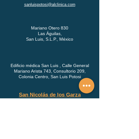
San Luis Potosí
sanluispotosi@alclinica.com
Mariano Otero 830
Las Águilas,
San Luis, S.L.P., México
Edificio médica San Luis , Calle General
Mariano Arista 743, Consultorio 209,
Colonia Centro, San Luis Potosi
San Nicolás de los Garza
monterrey@alclinica.com