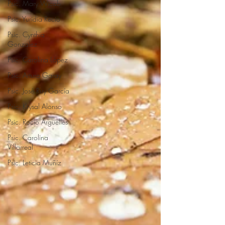
Psic. Mary Wicab
Psic. Yuridia Recio
Psic. Cynthia
Gonzalez
Psic. Carolina López
Psic. Arturo Garay
Psic. José Ruy García
Psic. Krysal Alonso
Psic. Rocío Argüelles
Psic. Carolina
Villarreal
Psic. Leticia Muñíz