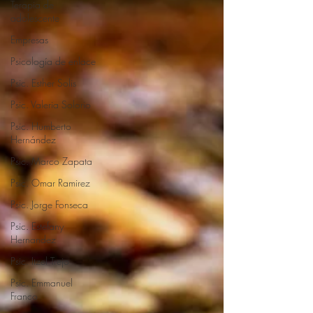
Terapia de
adolescente
Empresas
Psicología de enlace
Psic. Esther Solis
Psic. Valeria Solorio
Psic. Humberto
Hernández
Psic. Marco Zapata
Psic. Omar Ramirez
Psic. Jorge Fonseca
Psic. Estefany
Hernandez
Psic. Itzel Trejo
Psic. Emmanuel
Franco