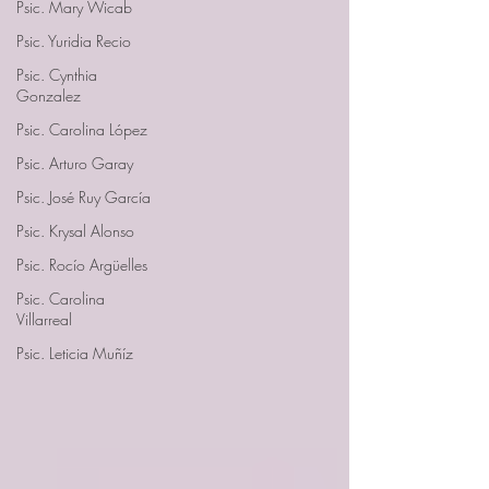
Psic. Mary Wicab
Psic. Yuridia Recio
Psic. Cynthia
Gonzalez
Psic. Carolina López
Psic. Arturo Garay
Psic. José Ruy García
Psic. Krysal Alonso
Psic. Rocío Argüelles
Psic. Carolina
Villarreal
Psic. Leticia Muñíz