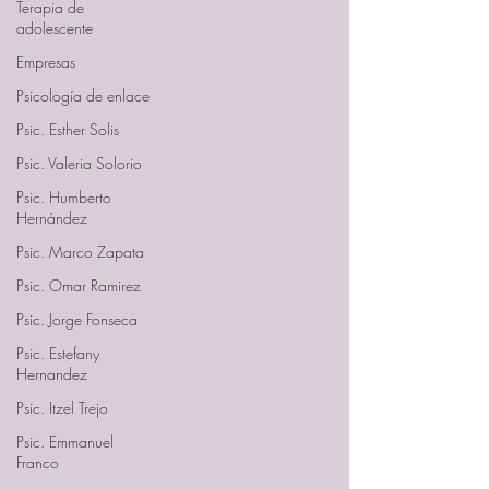
Terapia de
adolescente
Empresas
Psicología de enlace
Psic. Esther Solis
Psic. Valeria Solorio
Psic. Humberto
Hernández
Psic. Marco Zapata
Psic. Omar Ramirez
Psic. Jorge Fonseca
Psic. Estefany
Hernandez
Psic. Itzel Trejo
Psic. Emmanuel
Franco