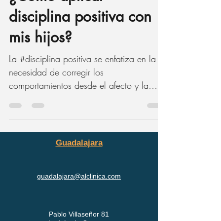
24 oct 2024
3 min de lectura
¿Cómo aplicar
disciplina positiva con
mis hijos?
La #disciplina positiva se enfatiza en la
necesidad de corregir los
comportamientos desde el afecto y la
empatía.
Guadalajara
guadalajara@alclinica.com