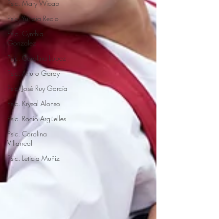
Psic. Mary Wicab
Psic. Yuridia Recio
Psic. Cynthia
Gonzalez
Psic. Carolina López
Psic. Arturo Garay
Psic. José Ruy García
Psic. Krysal Alonso
Psic. Rocío Argüelles
Psic. Carolina
Villarreal
Psic. Leticia Muñíz