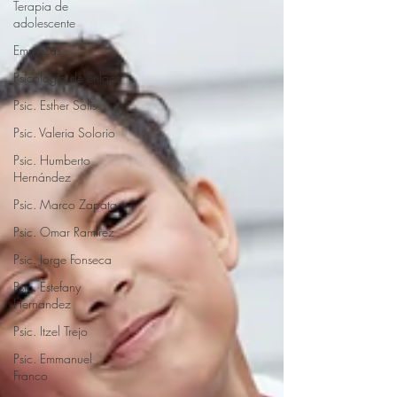
Terapia de
adolescente
Empresas
Psicología de enlace
Psic. Esther Solis
Psic. Valeria Solorio
Psic. Humberto
Hernández
Psic. Marco Zapata
Psic. Omar Ramirez
Psic. Jorge Fonseca
Psic. Estefany
Hernandez
Psic. Itzel Trejo
Psic. Emmanuel
Franco