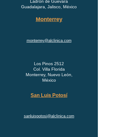
Pablo Villaseñor 81
Ladrón de Guevara
Guadalajara, Jalisco, México
Monterrey
monterrey@alclinica.com
Los Pinos 2512
Col. Villa Florida
Monterrey, Nuevo León,
México
San Luis Potosí
sanluispotosi@alclinica.com