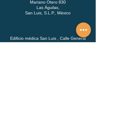
Mariano Otero 830
Las Águilas,
San Luis, S.L.P., México
Edificio médica San Luis , Calle General
Mariano Arista 743, Consultorio 209,
Colonia Centro, San Luis Potosi
San Nicolás de los Garza
monterrey@alclinica.com
8a. Avenida #959, Jardines de Anáhuac en San
Nicolás de los Garza, N.L.