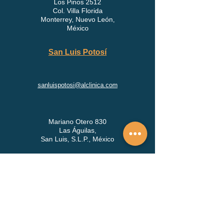
Los Pinos 2512
Col. Villa Florida
Monterrey, Nuevo León,
México
San Luis Potosí
sanluispotosi@alclinica.com
Mariano Otero 830
Las Águilas,
San Luis, S.L.P., México
Edificio médica San Luis , Calle General
Mariano Arista 743, Consultorio 209,
Colonia Centro, San Luis Potosi