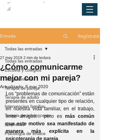
Regístrate
Entrada
Todas las entradas
27 may 2019
2 min de lectura
Todas las entradas
¿Cómo comunicarme
Escuela y colegios
mejor con mi pareja?
Terapia infantil
Actualizado:
8 mar 2020
Terapia de pareja
Los “problemas de comunicación” están 
Terapia de adulto
presentes en cualquier tipo de relación, 
Intervencion familiar
en nuestra vida familiar, en el trabajo, 
Terapia de adolescente
entre amigos… pero es 
más común 
que este motivo sea manifestado de 
Empresas
manera más explícita en la 
Psicología de enlace
psicoterapia de pareja
.