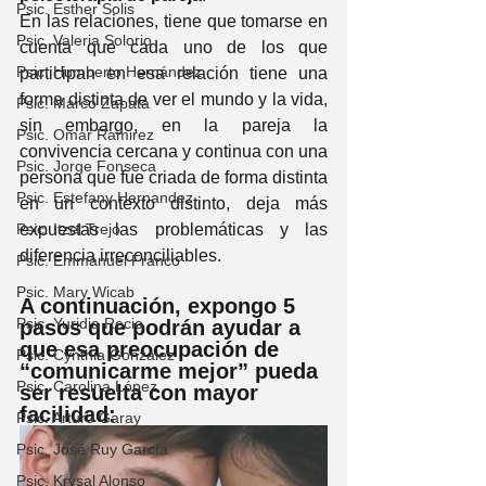
Psic. Esther Solis
En las relaciones, tiene que tomarse en 
Psic. Valeria Solorio
cuenta que cada uno de los que 
Psic. Humberto Hernández
participan en esa relación tiene una 
forma distinta de ver el mundo y la vida, 
Psic. Marco Zapata
sin embargo, en la pareja la 
Psic. Omar Ramirez
convivencia cercana y continua con una 
Psic. Jorge Fonseca
persona que fue criada de forma distinta 
Psic. Estefany Hernandez
en un contexto distinto, deja más 
Psic. Itzel Trejo
expuestas las problemáticas y las 
diferencia irreconciliables.
Psic. Emmanuel Franco
Psic. Mary Wicab
A continuación, expongo 5 
Psic. Yuridia Recio
pasos que podrán ayudar a 
que esa preocupación de 
Psic. Cynthia Gonzalez
“comunicarme mejor” pueda 
Psic. Carolina López
ser resuelta con mayor 
facilidad:
Psic. Arturo Garay
Psic. José Ruy García
Psic. Krysal Alonso