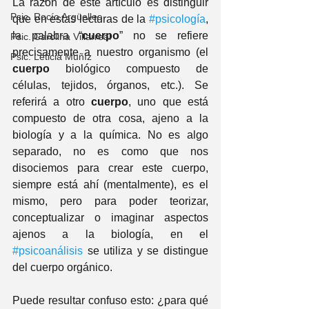
La razón de este artículo es distinguir 
Psic. Rocío Argüelles
que en estas lecturas de la 
#psicología
, 
la palabra “
cuerpo
” no se refiere 
Psic. Carolina Villarreal
precisamente a nuestro organismo (el 
Psic. Leticia Muñíz
cuerpo
 biológico compuesto de 
células, tejidos, órganos, etc.). Se 
referirá a otro 
cuerpo
, uno que está 
compuesto de otra cosa, ajeno a la 
biología y a la química. No es algo 
separado, no es como que nos 
disociemos para crear este cuerpo, 
siempre está ahí (mentalmente), es el 
mismo, pero para poder teorizar, 
conceptualizar o imaginar aspectos 
ajenos a la biología, en el 
#psicoanálisis
 se utiliza y se distingue 
del cuerpo orgánico.
Puede resultar confuso esto: ¿para qué 