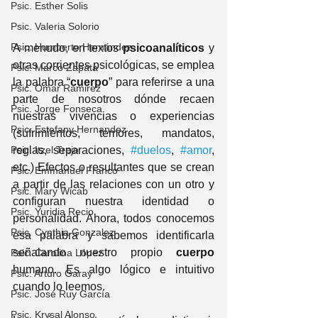
Psic. Esther Solis
Psic. Valeria Solorio
Psic. Humberto Hernández
A menudo, en textos 
psicoanalíticos
 y 
otras corrientes psicológicas, se emplea 
Psic. Marco Zapata
la palabra “
cuerpo
” para referirse a una 
Psic. Omar Ramirez
parte de nosotros dónde recaen 
Psic. Jorge Fonseca
nuestras vivencias o experiencias 
Psic. Estefany Hernandez
(sufrimientos, temores, mandatos, 
Psic. Itzel Trejo
reglas, separaciones, 
#duelos
, 
#amor
, 
etc.) Efectos o resultantes que se crean 
Psic. Emmanuel Franco
a partir de las relaciones con un otro y 
Psic. Mary Wicab
configuran nuestra identidad o 
Psic. Yuridia Recio
personalidad. Ahora, todos conocemos 
Psic. Cynthia Gonzalez
esa palabra y sabemos identificarla 
señalando nuestro propio 
cuerpo
Psic. Carolina López
humano. Es algo lógico e intuitivo 
Psic. Arturo Garay
cuando lo leemos. 
Psic. José Ruy García
Psic. Krysal Alonso