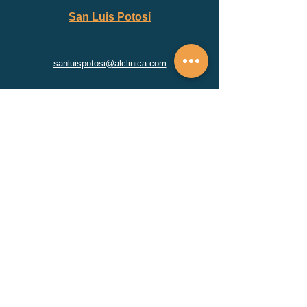
San Luis Potosí
sanluispotosi@alclinica.com
Mariano Otero 830
Las Águilas,
San Luis, S.L.P., México
Edificio médica San Luis , Calle General
Mariano Arista 743, Consultorio 209,
Colonia Centro, San Luis Potosi
San Nicolás de los Garza
monterrey@alclinica.com