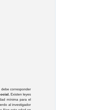
, debe corresponder 
ocial.
 Existen leyes 
dad mínima para el 
rdo al investigador 
 fijan esta edad en 