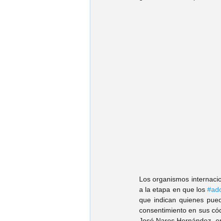
Psic. Jorge Fonseca
Psic. Es
Psic. Emmanuel Franco
Psic.
Psic. Cynthia Gonzalez
Psic. 
Psic. José Ruy García
Psic. K
Psic. Carolina Villarreal
Psic. 
Los organismos internacio
a la etapa en que los 
#ad
que indican quienes pue
consentimiento en sus cód
José Nares Hernández, en 