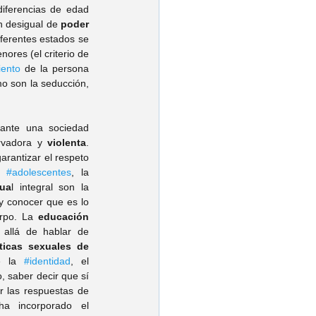
iferencias de edad 
ón desigual de
 poder 
ferentes estados se 
ores (el criterio de 
iento
 de la persona 
 son la seducción, 
ante una sociedad 
rvadora y 
violenta
. 
arantizar el respeto 
 
#adolescentes
, la 
ua
l integral son la 
 y conocer que es lo 
rpo. La 
educación 
allá de hablar de 
ticas sexuales de 
e la 
#identidad
, el 
o, saber decir que sí 
r las respuestas de 
a incorporado el 