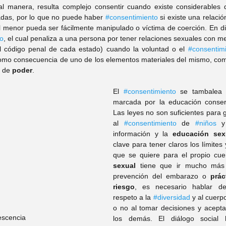
l manera, resulta complejo consentir cuando existe considerables d
adas, por lo que no puede haber 
#consentimiento
 si existe una relaci
el menor pueda ser fácilmente manipulado o víctima de coerción. En di
o
, el cual penaliza a una persona por tener relaciones sexuales con men
 código penal de cada estado) cuando la voluntad o el 
#consentim
como consecuencia de uno de los elementos materiales del mismo, como
 de 
poder
. 
El 
#consentimiento
 se tambalea 
marcada por la educación conse
Las leyes no son suficientes para g
al 
#consentimiento
 de 
#niños
 y
información y la 
educación sex
clave para tener claros los límites
que se quiere para el propio cue
sexual
 tiene que ir mucho más 
prevención del embarazo o 
prác
riesgo
, es necesario hablar d
respeto a la 
#diversidad
 y al cuerp
o no al tomar decisiones y acepta
escencia
los demás. El diálogo social h