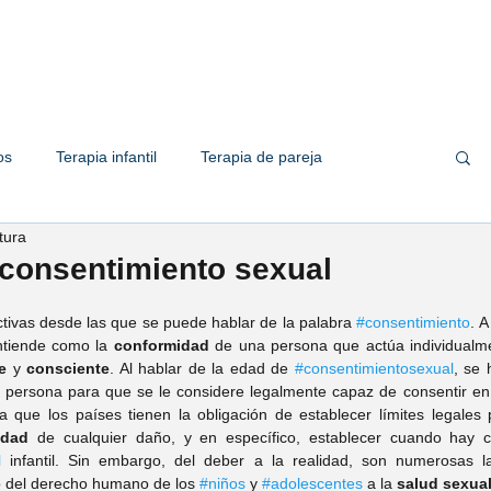
Quiénes somos
Servicios
Te
os
Terapia infantil
Terapia de pareja
tura
 familiar
Terapia de adolescente
Empresas
 consentimiento sexual
ctivas desde las que se puede hablar de la palabra 
#consentimiento
. A
her Solis
Psic. Valeria Solorio
ntiende como la 
conformidad
re
 y 
consciente
. Al hablar de la edad de 
#consentimientosexual
, se 
persona para que se le considere legalmente capaz de consentir en
ca que los países tienen la obligación de establecer límites legales 
ic. Marco Zapata
Psic. Omar Ramirez
edad 
de cualquier daño, y en específico, establecer cuando hay c
l
 infantil. Sin embargo, del deber a la realidad, son numerosas las
o del derecho humano de los 
#niños
 y 
#adolescentes
 a la 
salud sexua