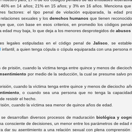
 46% en 14 años; 21% en 15 años; y 3% en 16 años. Menciona que p
s relaciones sexuales y los 
derechos humanos
 que tienen reconocidos
uye que, con base en esos criterios, en promedio los códigos penale
a edad muy baja, lo que deja a los menores desprotegidos de 
abusos 
nes legales estipuladas en el código penal de 
Jalisco
, se estable
l
 infantil, a quien tenga cópula o cópula equiparada con una persona m
 de prisión, cuando la víctima tenga entre quince y menos de diecioch
nsentimiento
 por medio de la seducción, la cual se presume salvo pru
risión, cuando la víctima tenga entre quince y menos de dieciocho año
ntimiento
, o cuando sea una persona que no tenga la capacidad
de resistir el hecho.
risión, cuando la víctima sea menor de quince años de edad.
 se desarrollan diversos procesos de maduración 
biológica y cogni
oma consciente de decisiones, un menor entre los parámetros de edad 
ra dar su asentimiento a una relación sexual con plena comprensión 