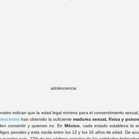
tefany Hernandez
Psic. Itzel Trejo
 Mary Wicab
Psic. Yuridia Recio
Carolina López
Psic. Arturo Garay
rysal Alonso
Psic. Rocío Argüelles
adolescencia
Leticia Muñíz
nales indican que la edad legal mínima para el consentimiento sexual
olescentes
 han obtenido la suficiente 
madurez sexual, física y psicos
den consentir y quienes no. En 
México
, cada estado establece la e
igos penales y esta oscila entre los 12 y los 16 años de edad. De acue
nuestro país, 27% de los códigos penales de las entidades federativas