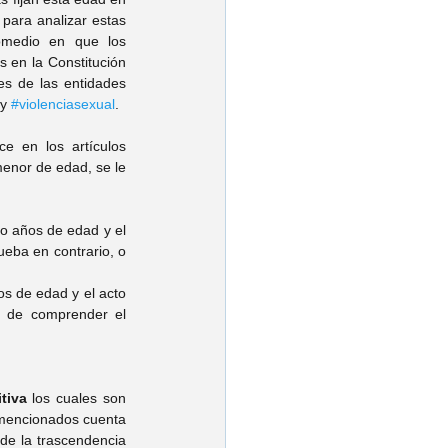
ara analizar estas 
edades se consideran tres factores: el tipo penal de violación equiparada, la edad promedio en que los 
 en la Constitución 
s de las entidades 
y 
#violenciasexual
.
ce en los artículos 
enor de edad, se le 
o años de edad y el 
eba en contrario, o 
s de edad y el acto 
 de comprender el 
tiva
 los cuales son 
mencionados cuenta 
de la trascendencia 