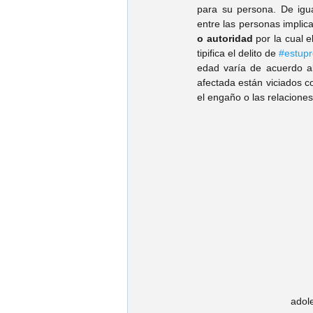
para su persona. De igua
entre las personas implic
o autoridad
 por la cual 
tipifica el delito de 
#estupr
edad varía de acuerdo al
afectada están viciados 
el engaño o las relaciones
adol