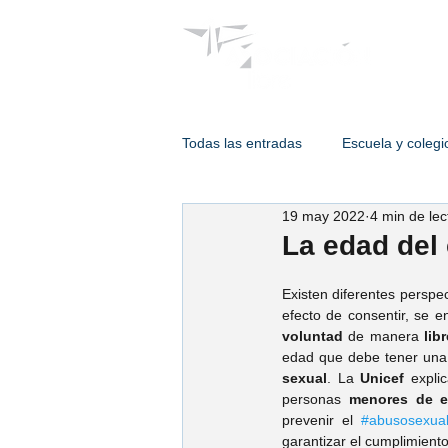
Psicólogos
Todas las entradas
Escuela y colegi
19 may 2022
4 min de lec
Terapia de adulto
Intervencion
La edad del
Existen diferentes perspe
Psicología de enlace
Psic. Est
efecto de consentir, se e
voluntad 
de manera 
lib
edad que debe tener una 
sexual
. La 
Unicef 
expli
Psic. Humberto Hernández
Ps
personas 
menores de 
prevenir el 
#abusosexua
garantizar el cumplimient