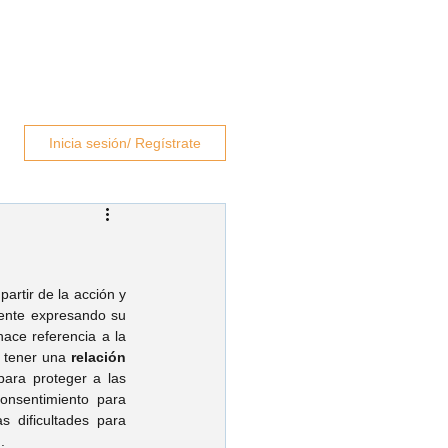
rapeutas
Blog
Contacto
Inicia sesión/ Regístrate
 partir de la acción y 
 de una persona que actúa individualmente expresando su 
hace referencia a la 
 tener una 
relación 
para proteger a las 
onsentimiento para 
 dificultades para 
l
.