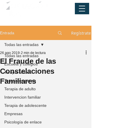
Regístrate
Entrada
Todas las entradas
26 ago 2019
2 min de lectura
Todas las entradas
El Fraude de las
Escuela y colegios
Constelaciones
Terapia infantil
Familiares
Terapia de pareja
Terapia de adulto
Intervencion familiar
Terapia de adolescente
Empresas
Psicología de enlace