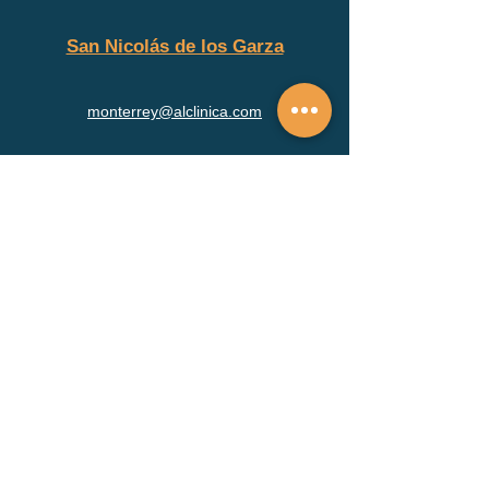
San Nicolás de los Garza
monterrey@alclinica.com
8a. Avenida #959, Jardines de Anáhuac en San
Nicolás de los Garza, N.L.
Quienes somos
Misión y visión
Psicólogos en Zapopan
Psicólogos en Guadalajara
Psicólogos en Monterrey
Psicólogo en San Nicolás de los Garza
Psicólogos en San Luis Potosí
Bolsa de trabajo
Servicios
Psicólogo para adultos
Psicólogo infantil
Psicólogo para adolescentes