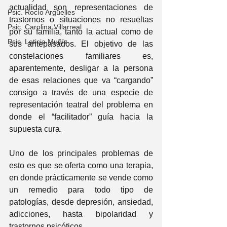
actualidad son representaciones de 
Psic. Rocío Argüelles
trastornos o situaciones no resueltas 
Psic. Carolina Villarreal
por su familia, tanto la actual como de 
Psic. Leticia Muñíz
sus antepasados. El objetivo de las 
constelaciones familiares es, 
aparentemente, desligar a la persona 
de esas relaciones que va “cargando” 
consigo a través de una especie de 
representación teatral del problema en 
donde el “facilitador” guía hacia la 
supuesta cura.
Uno de los principales problemas de 
esto es que se oferta como una terapia, 
en donde prácticamente se vende como 
un remedio para todo tipo de 
patologías, desde depresión, ansiedad, 
adicciones, hasta bipolaridad y 
trastornos psicóticos.