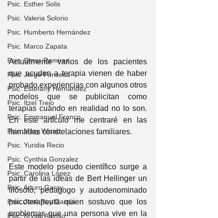
Psic. Esther Solis
Psic. Valeria Solorio
Psic. Humberto Hernández
Psic. Marco Zapata
Psic. Omar Ramirez
Actualmente varios de los pacientes 
que acuden a terapia vienen de haber 
Psic. Jorge Fonseca
probado experiencias con algunos otros 
Psic. Estefany Hernandez
modelos que se publicitan como 
Psic. Itzel Trejo
terapias cuando en realidad no lo son. 
Psic. Emmanuel Franco
En este artículo me centraré en las 
Psic. Mary Wicab
llamadas constelaciones familiares.
Psic. Yuridia Recio
Psic. Cynthia Gonzalez
Este modelo pseudo científico surge a 
Psic. Carolina López
partir de las ideas de Bert Hellinger un 
Psic. Arturo Garay
filósofo, pedagogo y autodenominado 
Psic. José Ruy García
psicoterapeuta quien sostuvo que los 
problemas que una persona vive en la 
Psic. Krysal Alonso