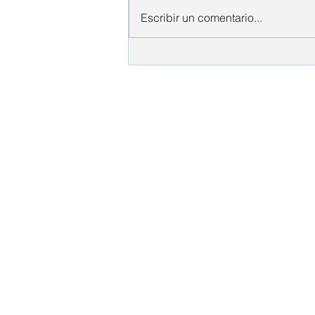
Escribir un comentario...
Mi hijo no quiere hacer sus
deberes