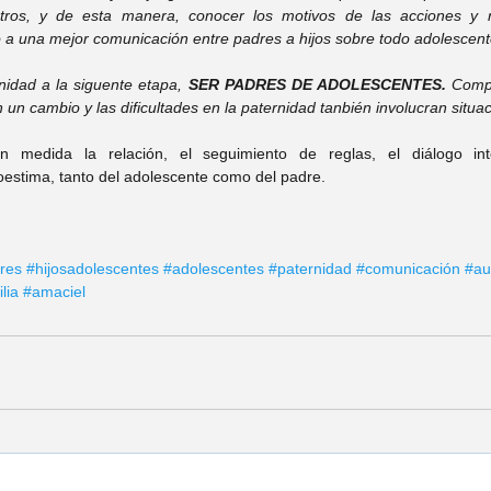
stros, y de esta manera, conocer los motivos de las acciones y r
o a una mejor comunicación entre padres a hijos sobre todo adolescent
idad a la siguente etapa, 
SER PADRES DE ADOLESCENTES. 
Compr
n un cambio y las dificultades en la paternidad tanbién involucran situ
 medida la relación, el seguimiento de reglas, el diálogo inte
oestima, tanto del adolescente como del padre.
res
#hijosadolescentes
#adolescentes
#paternidad
#comunicación
#au
lia
#amaciel