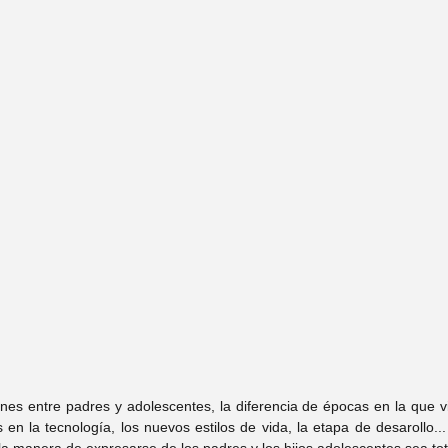
tefany Hernandez
Psic. Itzel Trejo
 Mary Wicab
Psic. Yuridia Recio
Carolina López
Psic. Arturo Garay
rysal Alonso
Psic. Rocío Argüelles
Leticia Muñíz
nes entre padres y adolescentes, la diferencia de épocas en la que v
en la tecnología, los nuevos estilos de vida, la etapa de desarollo...
a manera de expresarse de los padres y los hijos adolescentes sea tot