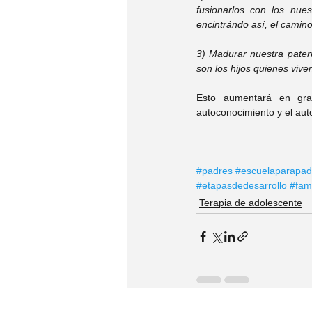
fusionarlos con los nue
encintrándo así, el camin
3) Madurar nuestra patern
son los hijos quienes vive
Esto aumentará en gran
autoconocimiento y el aut
#padres
#escuelaparapad
#etapasdedesarrollo
#fami
Terapia de adolescente