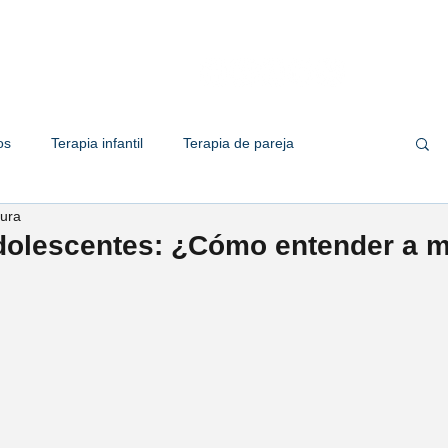
Quiénes somos
Servicios
Te
os
Terapia infantil
Terapia de pareja
tura
 familiar
Terapia de adolescente
Empresas
dolescentes: ¿Cómo entender a m
her Solis
Psic. Valeria Solorio
ic. Marco Zapata
Psic. Omar Ramirez