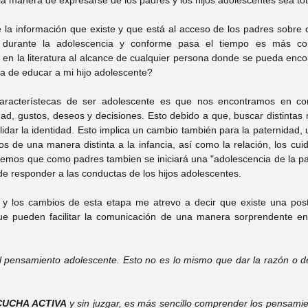
a información que existe y que está al acceso de los padres sobre c
e durante la adolescencia y conforme pasa el tiempo es más com
 en la literatura al alcance de cualquier persona donde se pueda encon
a de educar a mi hijo adolescente?
característecas de ser adolescente es que nos encontramos en con
dad, gustos, deseos y decisiones. Esto debido a que, buscar distintas
idar la identidad. Esto implica un cambio también para la paternidad, 
os de una manera distinta a la infancia, así como la relación, los cuid
iremos que como padres tambien se iniciará una "adolescencia de la pa
de responder a las conductas de los hijos adolescentes.
 y los cambios de esta etapa me atrevo a decir que existe una postu
e pueden facilitar la comunicación de una manera sorprendente en 
l pensamiento adolescente. Esto no es lo mismo que dar la razón o de
CUCHA ACTIVA
 y sin juzgar, es más sencillo comprender los pensamien