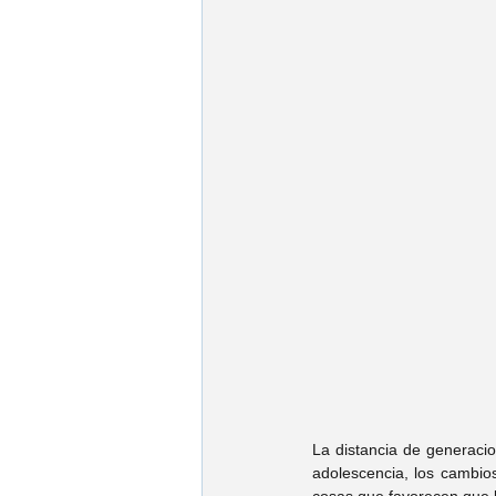
Psic. Jorge Fonseca
Psic. Es
Psic. Emmanuel Franco
Psic.
Psic. Cynthia Gonzalez
Psic. 
Psic. José Ruy García
Psic. K
Psic. Carolina Villarreal
Psic. 
La distancia de generacio
adolescencia, los cambios 
cosas que favorecen que l