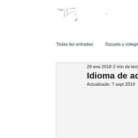
Psicólogos
Todas las entradas
Escuela y colegi
29 ene 2018
2 min de lec
Terapia de adulto
Intervencion
Idioma de a
Actualizado:
7 sept 2019
Psicología de enlace
Psic. Est
Psic. Humberto Hernández
Ps