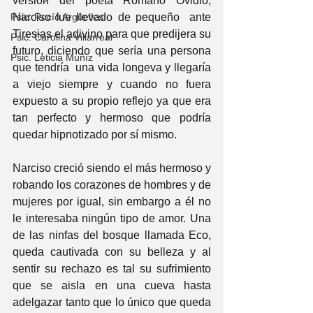
versión del poeta Romano Ovidio, 
Psic. Rocío Argüelles
Narciso fue llevado de pequeño  ante 
Tiresias el adivino para que predijera su 
Psic. Carolina Villarreal
futuro, diciendo que sería una persona 
Psic. Leticia Muñíz
que tendría  una vida longeva y llegaría 
a viejo siempre y cuando no fuera 
expuesto a su propio reflejo ya que era 
tan perfecto y hermoso que podría 
quedar hipnotizado por sí mismo.
Narciso creció siendo el más hermoso y 
robando los corazones de hombres y de 
mujeres por igual, sin embargo a él no 
le interesaba ningún tipo de amor. Una 
de las ninfas del bosque llamada Eco, 
queda cautivada con su belleza y al 
sentir su rechazo es tal su sufrimiento 
que se aisla en una cueva hasta 
adelgazar tanto que lo único que queda 