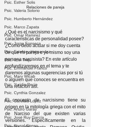
Psic. Esther Solis
Relaciones de pareja
Psic. Valeria Solorio
Psic. Humberto Hernández
Psic. Marco Zapata
¿Qué es el narcisismo y qué 
Psic. Omar Ramirez
características de personalidad posee? 
Psic. Jorge Fonseca
¿Cómo debo actuar si me doy cuenta 
Psic. Estefany Hernandez
de que mi pareja o yo mismo soy una 
persona narcisista? En este artículo 
Psic. Itzel Trejo
profundizaremos en el tema y te 
Psic. Emmanuel Franco
daremos algunas sugerencias por si tú 
Psic. Mary Wicab
o alguien que conoces se encuentra en 
Psic. Yuridia Recio
una relación así.
Psic. Cynthia Gonzalez
El concepto de narcisismo tiene su 
Psic. Carolina López
origen en la mitología griega con el mito 
Psic. Arturo Garay
de Narciso del que existen varias 
Psic. José Ruy García
versiones. Específicamente en la 
Psic. Krysal Alonso