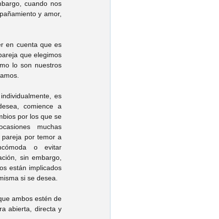
mbargo, cuando nos 
pañamiento y amor, 
er en cuenta que es 
pareja que elegimos 
mo lo son nuestros 
camos. 
ndividualmente, es 
desea, comience a 
mbios por los que se 
casiones muchas 
 pareja por temor a 
ncómoda o evitar 
ación, sin embargo, 
s están implicados 
 misma si se desea. 
 que ambos estén de 
abierta, directa y 