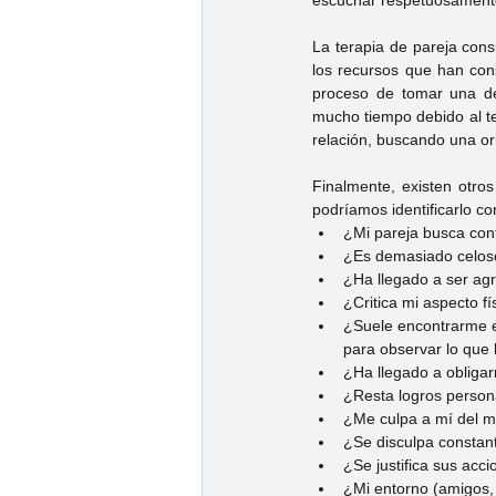
escuchar respetuosamente
La terapia de pareja consi
los recursos que han con
proceso de tomar una de
mucho tiempo debido al te
relación, buscando una ori
Finalmente, existen otro
podríamos identificarlo c
¿Mi pareja busca cont
¿Es demasiado celos
¿Ha llegado a ser ag
¿Critica mi aspecto fí
¿Suele encontrarme e
para observar lo que
¿Ha llegado a obliga
¿Resta logros persona
¿Me culpa a mí del ma
¿Se disculpa constan
¿Se justifica sus acc
¿Mi entorno (amigos, 