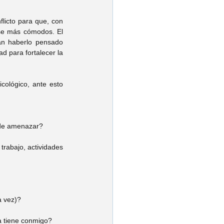
licto para que, con 
se más cómodos. El 
n haberlo pensado 
 para fortalecer la 
ológico, ante esto 
o de amenazar?
abajo, actividades 
a vez)?
a tiene conmigo? 