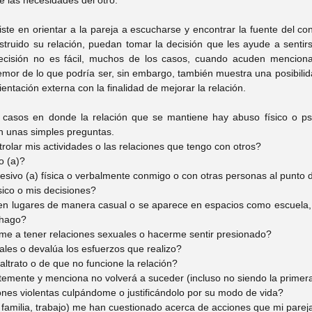
 las necesidades del otro.
ste en orientar a la pareja a escucharse y encontrar la fuente del conf
struido su relación, puedan tomar la decisión que les ayude a sentir
cisión no es fácil, muchos de los casos, cuando acuden menciona
mor de lo que podría ser, sin embargo, también muestra una posibilidad
entación externa con la finalidad de mejorar la relación.
s casos en donde la relación que se mantiene hay abuso físico o psic
on unas simples preguntas.
rolar mis actividades o las relaciones que tengo con otros?
o (a)?
resivo (a) física o verbalmente conmigo o con otras personas al punt
sico o mis decisiones?
n lugares de manera casual o se aparece en espacios como escuela, tr
 hago?
rme a tener relaciones sexuales o hacerme sentir presionado?
les o devalúa los esfuerzos que realizo?
ltrato o de que no funcione la relación?
temente y menciona no volverá a suceder (incluso no siendo la primer
iones violentas culpándome o justificándolo por su modo de vida?
familia, trabajo) me han cuestionado acerca de acciones que mi parej