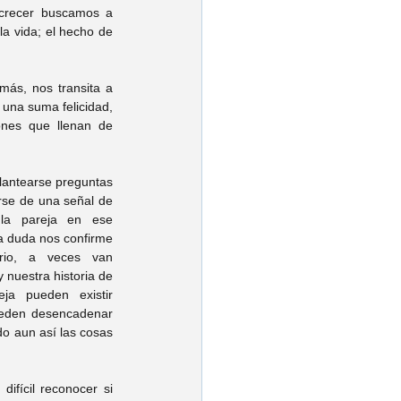
 crecer buscamos a 
a vida; el hecho de 
más, nos transita a 
una suma felicidad, 
ones que llenan de 
antearse preguntas 
rse de una señal de 
la pareja en ese 
a duda nos confirme 
rio, a veces van 
nuestra historia de 
ja pueden existir 
eden desencadenar 
o aun así las cosas 
fícil reconocer si 