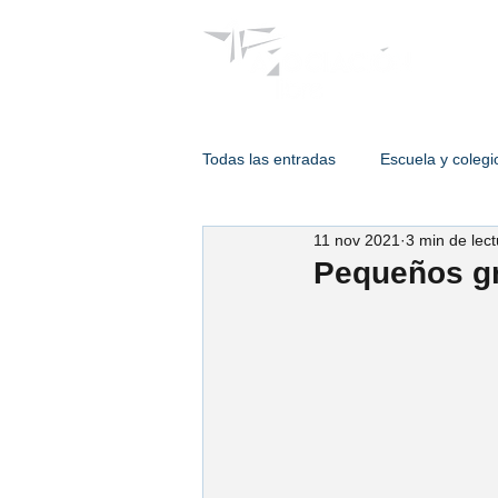
Psicólogos
Todas las entradas
Escuela y colegi
11 nov 2021
3 min de lect
Terapia de adulto
Intervencion
Pequeños gr
Psicología de enlace
Psic. Est
Psic. Humberto Hernández
Ps