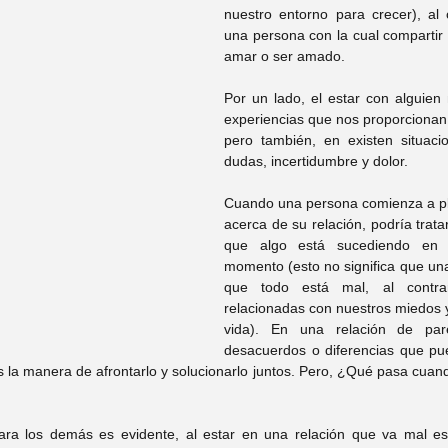
nuestro entorno para crecer), al
tefany Hernandez
Psic. Itzel Trejo
una persona con la cual compartir l
amar o ser amado. 
 Mary Wicab
Psic. Yuridia Recio
Por un lado, el estar con alguien 
experiencias que nos proporcionan 
pero también, en existen situaci
dudas, incertidumbre y dolor. 
Carolina López
Psic. Arturo Garay
Cuando una persona comienza a pl
acerca de su relación, podría trata
que algo está sucediendo en 
rysal Alonso
Psic. Rocío Argüelles
momento (esto no significa que un
que todo está mal, al contra
relacionadas con nuestros miedos y 
vida). En una relación de pare
Leticia Muñíz
desacuerdos o diferencias que pu
es la manera de afrontarlo y solucionarlo juntos. Pero, ¿Qué pasa cuand
a los demás es evidente, al estar en una relación que va mal es di