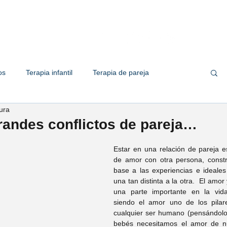
Quiénes somos
Servicios
Te
os
Terapia infantil
Terapia de pareja
ura
 familiar
Terapia de adolescente
Empresas
andes conflictos de pareja…
Estar en una relación de pareja e
her Solis
Psic. Valeria Solorio
de amor con otra persona, constru
base a las experiencias e ideales
una tan distinta a la otra.  El amor 
una parte importante en la vid
ic. Marco Zapata
Psic. Omar Ramirez
siendo el amor uno de los pilare
cualquier ser humano (pensándolo 
bebés necesitamos el amor de n