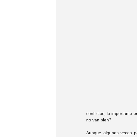
Psic. Jorge Fonseca
Psic. Es
Psic. Emmanuel Franco
Psic.
Psic. Cynthia Gonzalez
Psic. 
Psic. José Ruy García
Psic. K
Psic. Carolina Villarreal
Psic. 
conflictos, lo importante 
no van bien?
Aunque algunas veces par