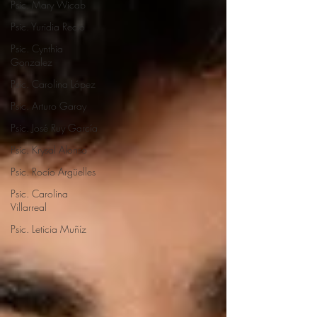
Psic. Mary Wicab
Psic. Yuridia Recio
Psic. Cynthia
Gonzalez
Psic. Carolina López
Psic. Arturo Garay
Psic. José Ruy García
Psic. Krysal Alonso
Psic. Rocío Argüelles
Psic. Carolina
Villarreal
Psic. Leticia Muñíz