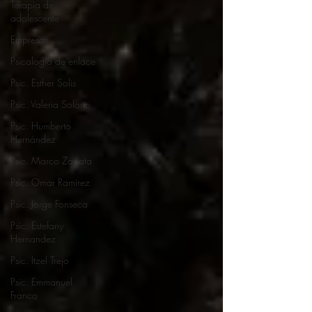
Terapia de
adolescente
Empresas
Psicología de enlace
Psic. Esther Solis
Psic. Valeria Solorio
Psic. Humberto
Hernández
Psic. Marco Zapata
Psic. Omar Ramirez
Psic. Jorge Fonseca
Psic. Estefany
Hernandez
Psic. Itzel Trejo
Psic. Emmanuel
Franco