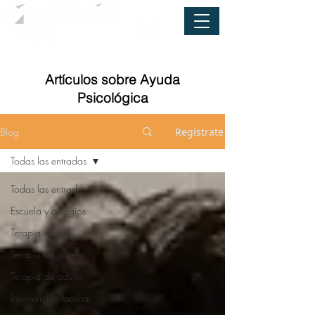
Artículos sobre Ayuda
Psicológica
Blog
Regístrate
Todas las entradas
Todas las entradas
Escuela y colegios
Terapia infantil
Terapia de pareja
Terapia de adulto
Intervencion familiar