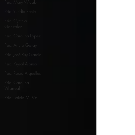
Psic. Mary Wicab
Psic. Yuridia Recio
Psic. Cynthia
Gonzalez
Psic. Carolina López
Psic. Arturo Garay
Psic. José Ruy García
Psic. Krysal Alonso
Psic. Rocío Argüelles
Psic. Carolina
Villarreal
Psic. Leticia Muñíz