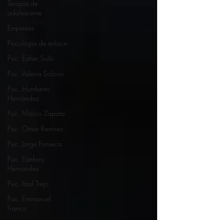
Terapia de
adolescente
Empresas
Psicología de enlace
Psic. Esther Solis
Psic. Valeria Solorio
Psic. Humberto
Hernández
Psic. Marco Zapata
Psic. Omar Ramirez
Psic. Jorge Fonseca
Psic. Estefany
Hernandez
Psic. Itzel Trejo
Psic. Emmanuel
Franco