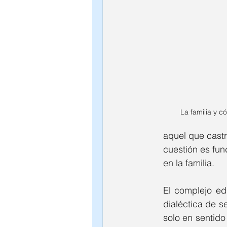
Psic. Humberto Hernández
Psic. Jorge Fonseca
Psic. E
Psic. Emmanuel Franco
Psic
La familia y 
Psic. Cynthia Gonzalez
Psic
aquel que castr
cuestión es fun
en la familia.
Psic. José Ruy García
Psic.
El complejo ed
dialéctica de s
Psic. Carolina Villarreal
Psic.
solo en sentido 