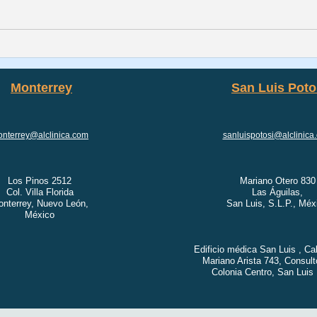
Monterrey
San Luis Poto
nterrey@alclinica.com
sanluispotosi@alclinica
Los Pinos 2512
Mariano Otero 830
Col. Villa Florida
Las Águilas,
nterrey, Nuevo León,
San Luis, S.L.P., Méx
México
Edificio médica San Luis , Ca
Mariano Arista 743, Consult
Colonia Centro, San Luis 