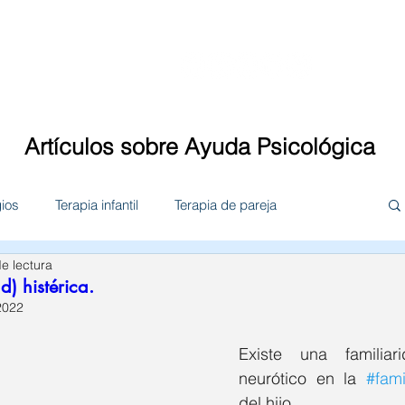
Quiénes somos
Servicios
Te
Artículos sobre Ayuda Psicológica
gios
Terapia infantil
Terapia de pareja
e lectura
n familiar
Terapia de adolescente
Empresas
d) histérica.
2022
ther Solis
Psic. Valeria Solorio
Existe una familia
neurótico en la 
#fami
del hijo