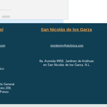
sí
San Nicolás de los Garza
.com
monterrey@alclinica.com
8a. Avenida #959, Jardines de Anáhuac
en San Nicolás de los Garza, N.L.
ico
lle General
orio 209,
Potosi