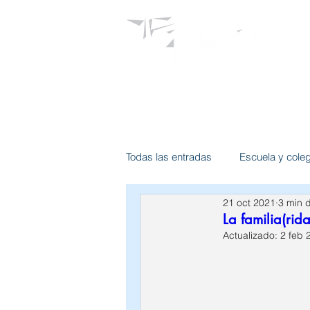
Psicólogos
Todas las entradas
Escuela y cole
21 oct 2021
3 min d
Terapia de adulto
Intervencio
La familia(rida
Actualizado:
2 feb 
Psicología de enlace
Psic. Es