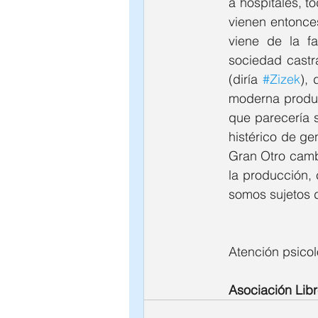
a hospitales, t
vienen entonce
viene de la fa
sociedad castra
(diría 
#Zizek
), 
moderna producc
que parecería s
histérico de ge
Gran Otro cambi
la producción,
somos sujetos d
Atención psicol
Asociación Libr