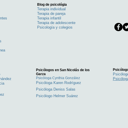
Blog de psicológia
Terapia individual
Terapia de pareja
entes
Terapia infantil
Terapia de adolescente
Psicología y colegios
s
s
inea
Psicólogo
Psicólogos en San Nicolás de los
o
Garza
Psicólo
Psicóloga Cynthia González
rnández
Psicólog
Psicóloga Karen Rodríguez
cia
Psicóloga Deniss Salas
uez
Psicólogo Helmer Suárez