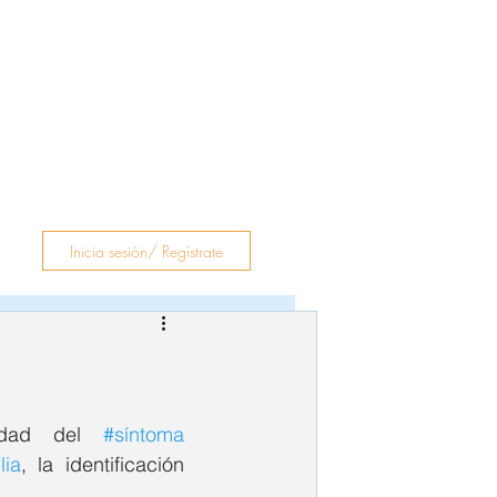
rapeutas
Blog
Contacto
Inicia sesión/ Regístrate
ridad del 
#síntoma
lia
, la identificación 