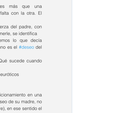
es más que una 
identificación de una falta con la otra. El 
uerza del padre, con 
erle, se identifica
con su falta. Recorremos lo que decía 
uno es el 
#deseo
 del 
¿Qué sucede cuando 
neuróticos
cionamiento en una 
eseo de su madre, no 
e), en ese sentido el 