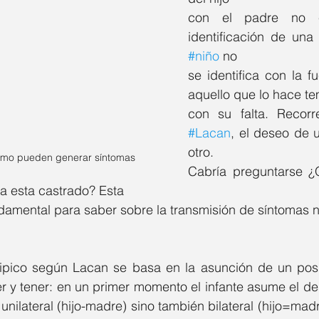
Psic. Marco Zapata
Psic. Omar Ramirez
con el padre no 
#niño
 no
stefany Hernandez
Psic. Itzel Trejo
se identifica con la f
aquello que lo hace tem
. Mary Wicab
Psic. Yuridia Recio
#Lacan
, el deseo de 
otro.
cómo pueden generar síntomas
Cabría preguntarse 
. Carolina López
Psic. Arturo Garay
a esta castrado? Esta
damental para saber sobre la transmisión de síntomas 
 Krysal Alonso
Psic. Rocío Argüelles
ipico según Lacan se basa en la asunción de un posi
er y tener: en un primer momento el infante asume el d
 Leticia Muñíz
unilateral (hijo-madre) sino también bilateral (hijo=madr