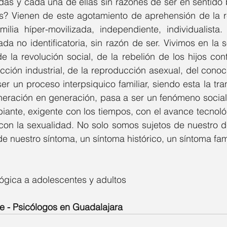
odas y cada una de ellas sin razones de ser en sentido
s? Vienen de este agotamiento de aprehensión de la re
milia híper-movilizada, independiente, individualista
da no identificatoria, sin razón de ser. Vivimos en la
de la revolución social, de la rebelión de los hijos con
ión industrial, de la reproducción asexual, del cono­cim
er un proceso interpsiquico familiar, siendo esta la tra
neración en generación, pasa a ser un fenómeno social 
ante, exigente con los tiempos, con el avance tecnológi
 con la sexualidad. No solo somos sujetos de nuestro d
e nuestro síntoma, un síntoma histórico, un síntoma famil
ógica a adolescentes y adultos
e - Psicólogos en Guadalajara 