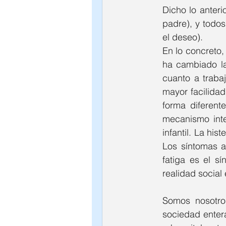
Dicho lo anteri
padre), y todos
el deseo).
En lo concreto,
ha cambiado la
cuanto a traba
mayor facilida
forma diferent
mecanismo inte
infantil. La his
Los síntomas ac
fatiga es el s
realidad social
Somos nosotro
sociedad enter