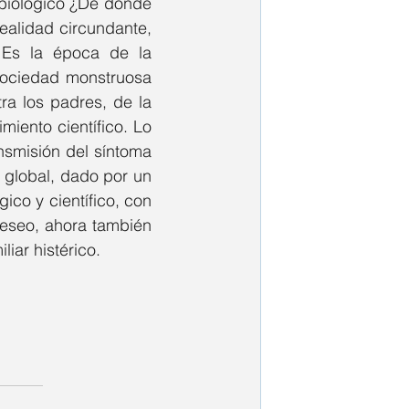
 biológico ¿De dónde 
alidad circundante, 
. Es la época de la 
 sociedad monstruosa 
tra los padres, de la 
iento científico. Lo 
nsmisión del síntoma 
global, dado por un 
co y científico, con 
eseo, ahora también 
iar histérico.