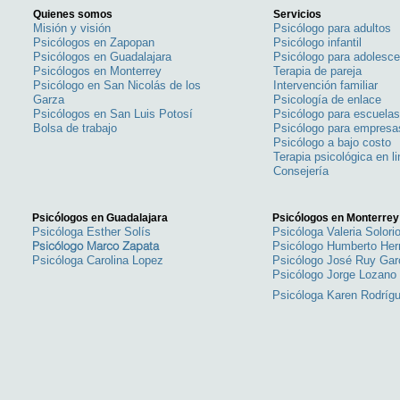
Quienes somos
Servicios
Misión y visión
Psicólogo para adultos
Psicólogos en Zapopan
Psicólogo infantil
Psicólogos en Guadalajara
Psicólogo para adolesc
Psicólogos en Monterrey
Terapia de pareja
Psicólogo en San Nicolás de los
Intervención familiar
Garza
Psicología de enlace
Psicólogos en San Luis Potosí
Psicólogo para escuela
Bolsa de trabajo
Psicólogo para empresa
Psicólogo a bajo costo
Terapia psicológica en l
Consejería
Psicólogos en Guadalajara
Psicólogos en Monterrey
Psicóloga Esther Solís
Psicóloga Valeria Solori
Psicólogo Marco Zapata
Psicólogo Humberto He
Psicóloga Carolina Lopez
Psicólogo José Ruy Gar
Psicólogo Jorge Lozano
Psicóloga Karen
Rodríg