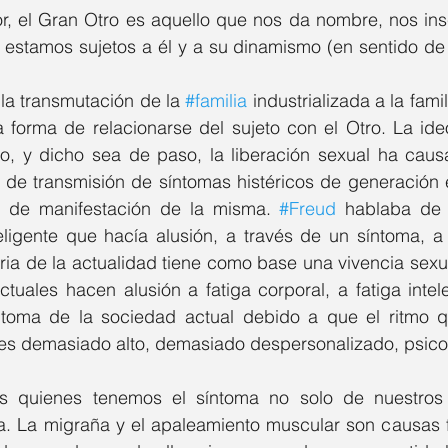
or, el Gran Otro es aquello que nos da nombre, nos ins
 estamos sujetos a él y a su dinamismo (en sentido de 
 la transmutación de la 
#familia
 industrializada a la fami
 forma de relacionarse del sujeto con el Otro. La ide
jo, y dicho sea de paso, la liberación sexual ha cau
d de transmisión de síntomas histéricos de generación 
e de manifestación de la misma. 
#Freud
 hablaba de 
ligente que hacía alusión, a través de un síntoma, a 
teria de la actualidad tiene como base una vivencia sexual
tuales hacen alusión a fatiga corporal, a fatiga intelect
íntoma de la sociedad actual debido a que el ritmo 
 es demasiado alto, demasiado despersonalizado, psicot
s quienes tenemos el síntoma no solo de nuestros 
a. La migraña y el apaleamiento muscular son causas fr