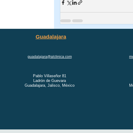
Guadalajara
guadalajara@alclinica.com
mo
Pablo Villaseñor 81
Ladrón de Guevara
Guadalajara, Jalisco, México
Mo