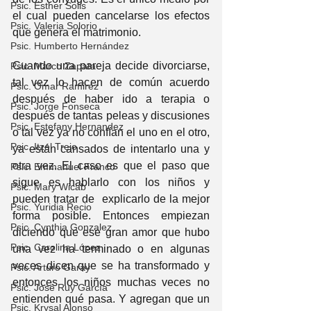
Psic. Esther Solis
el cual pueden cancelarse los efectos 
Psic. Valeria Solorio
que genera el matrimonio.
Psic. Humberto Hernández
Cuando una pareja decide divorciarse, 
Psic. Marco Zapata
tal vez lo hacen de común acuerdo 
Psic. Omar Ramirez
después de haber ido a terapia o 
Psic. Jorge Fonseca
después de tantas peleas y discusiones 
Psic. Estefany Hernandez
o tal vez ya no confían el uno en el otro, 
Psic. Itzel Trejo
ya están cansados de intentarlo una y 
otra vez. El caso es que el paso que 
Psic. Emmanuel Franco
sigue es hablarlo con los niños y 
Psic. Mary Wicab
pueden tratar de  explicarlo de la mejor 
Psic. Yuridia Recio
forma posible. Entonces empiezan 
Psic. Cynthia Gonzalez
diciendo que ese gran amor que hubo 
Psic. Carolina López
una vez ha terminado o en algunas 
veces dicen que se ha transformado y 
Psic. Arturo Garay
entonces los niños muchas veces no 
Psic. José Ruy García
entienden qué pasa. Y agregan que un 
Psic. Krysal Alonso