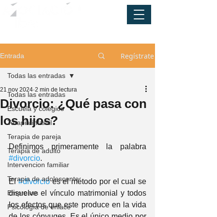
Regístrate
Entrada
Todas las entradas
21 nov 2024
2 min de lectura
Todas las entradas
Divorcio: ¿Qué pasa con
Escuela y colegios
los hijos?
Terapia infantil
Terapia de pareja
Definimos primeramente la palabra 
Terapia de adulto
#divorcio
.
Intervencion familiar
Terapia de adolescente
El 
#divorcio
 es el método por el cual se 
Empresas
disuelve el vínculo matrimonial y todos 
los efectos que este produce en la vida 
Psicología de enlace
de los cónyuges. Es el único medio por 