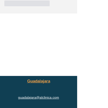
Me gusta
Reaccionar
Guadalajara
guadalajara@alclinica.com