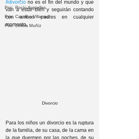
#divorcio
 no es el fin del mundo y que 
Psic. Rocío Argüelles
van a estar bien y seguirán contando 
Psic. Carolina Villarreal
con ambos padres en cualquier 
momento.
Psic. Leticia Muñíz
Divorcio
Para los niños un divorcio es la ruptura 
de la familia, de su casa, de la cama en 
la que duermen por las noches, de su 