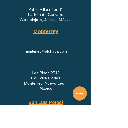
Pablo Villaseñor 81
Ladrón de Guevara
Guadalajara, Jalisco, México
Monterrey
monterrey@alclinica.com
Los Pinos 2512
Col. Villa Florida
Monterrey, Nuevo León,
México
San Luis Potosí
sanluispotosi@alclinica.com