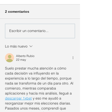
2 comentarios
Escribir un comentario...
Consejos que como
¿Cómo manejo 
padres debemos tomar
tiempo en panta
en cuenta
los niños?
Lo más nuevo
Alberto Rubio
22 may
Suelo prestar mucha atención a cómo 
cada decisión va influyendo en la 
experiencia a lo largo del tiempo, porque 
nada se transforma de un día para otro. Al 
comienzo, mientras comparaba 
aplicaciones y hacía mis análisis, llegué a 
descargar 1xbet
 y eso me ayudó a 
reorganizar mejor mis elecciones diarias. 
Pasados unos meses, comprendí que 