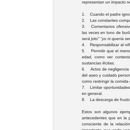
representan un impacto ne
1.    Cuando el padre igno
2.    Las constantes compa
3.    Comentarios ofensiv
las veces en tono de burl
será joto” “yo ni quería s
4.    Responsabilizar al n
5.    Permitir que el men
edad, como ver contenid
sustancias ilícitas.
6.    Actos de negligencia
del aseo y cuidado person
como restringir la comida
7.    Limitar oportunidade
en general.
8.    La descarga de frustr
Estos son algunos ejemp
antecedentes que en la 
consciente de la relació