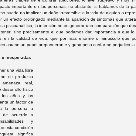
neras viables de encontrar soluciones. A nivel subjetivo y muy si
acto importante en las personas, no obstante, si hablamos de la par
so puede no implicar un daño irreversible a la vida de alguien o repre
r un efecto prolongado mediante la aparición de síntomas que altera
nica psicoanalítica, la intención no es generar una comparación que des
tener, sino precisamente el que podamos dar importancia a que lo q
s en la calidad de vida, que por más enorme o minúsculo que pued
gico asume un papel preponderante y gana peso conforme perjudica la 
s e inesperadas
er una vida libre 
 no se produzca 
amenaza real, 
desarrollo físico 
 los años y las 
enta un factor de 
 a la persona a 
o de acuerdo a 
sabilidades y 
ue esta condición 
uieta, significa 