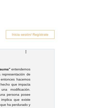
rapeutas
Blog
Contacto
Inicia sesión/ Regístrate
rauma”
 entendemos 
a representación de 
 entonces hacemos 
 hecho que impacta 
una modificación. 
na persona posee 
 implica que existe 
 que ha perdurado y 