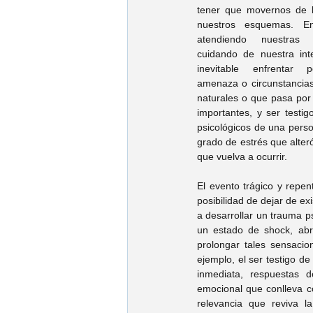
tener que movernos de lu
nuestros esquemas. Ent
atendiendo nuestras 
cuidando de nuestra inte
inevitable enfrentar p
amenaza o circunstancias 
naturales o que pasa por p
importantes, y ser testi
psicológicos de una perso
grado de estrés que alter
que vuelva a ocurrir.
El evento trágico y repen
posibilidad de dejar de ex
a desarrollar un trauma p
un estado de shock, abr
prolongar tales sensacio
ejemplo, el ser testigo d
inmediata, respuestas d
emocional que conlleva co
relevancia que reviva 