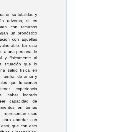
 en su totalidad y 
ón adversa, sí es 
tan con recursos 
ngan un pronóstico 
ción con aquellas 
ulnerable. En este 
e a una persona, le 
 y físicamente al 
situación que lo 
na salud física en 
 familiar de amor y 
ales que funcionan 
er experiencia 
s, haber logrado 
seer capacidad de 
imientos en temas 
, representan esos 
 para abordar con 
 está, que con esto 