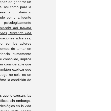
apaz de generar un 
s, así como para la 
resenta un daño o 
sado por una fuente 
sicológicamente 
eración del trauma 
idos, teniendo una 
tuaciones adversas, 
r, son los factores 
bemos de tomar en 
iencia sumamente 
 consolide, implica 
an considerable que 
ambién explicar que 
uego no solo es un 
cómo la condición de 
s que lo causan, las 
ficos, sin embargo, 
cológico en la vida 