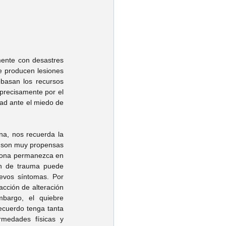
mente con desastres 
e producen lesiones 
basan los recursos 
precisamente por el 
ad ante el miedo de 
na, nos recuerda la 
s son muy propensas 
rsona permanezca en 
n de trauma puede 
evos síntomas. Por 
cción de alteración 
bargo, el quiebre 
ecuerdo tenga tanta 
medades físicas y 