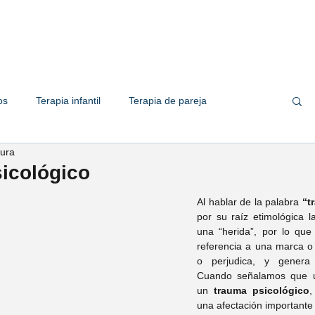
Quiénes somos
Servicios
Te
os
Terapia infantil
Terapia de pareja
tura
 familiar
Terapia de adolescente
Empresas
sicológico
Al hablar de la palabra 
“t
her Solis
Psic. Valeria Solorio
por su raíz etimológica l
una “herida”, por lo que
referencia a una marca o
o perjudica, y genera 
ic. Marco Zapata
Psic. Omar Ramirez
Cuando señalamos que u
un 
trauma psicológico
,
una afectación importante