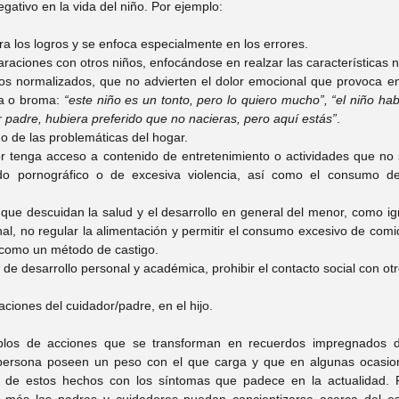
gativo en la vida del niño. Por ejemplo:
ra los logros y se enfoca especialmente en los errores.
raciones con otros niños, enfocándose en realzar las características ne
os normalizados, que no advierten el dolor emocional que provoca en
a o broma: 
“este niño es un tonto, pero lo quiero mucho”, “el niño hab
er padre, hubiera preferido que no nacieras, pero aquí estás”
.
iño de las problemáticas del hogar.
or tenga acceso a contenido de entretenimiento o actividades que no
o pornográfico o de excesiva violencia, así como el consumo de 
 que descuidan la salud y el desarrollo en general del menor, como ign
al, no regular la alimentación y permitir el consumo excesivo de comid
 como un método de castigo.
s de desarrollo personal y académica, prohibir el contacto social con ot
aciones del cuidador/padre, en el hijo.
los de acciones que se transforman en recuerdos impregnados de
persona poseen un peso con el que carga y que en algunas ocasion
n de estos hechos con los síntomas que padece en la actualidad. P