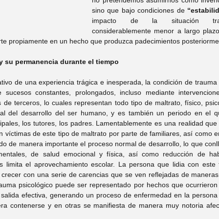
no pretendemos asumirnos como invencib
sino que bajo condiciones de 
“estabili
impacto de la situación trau
considerablemente menor a largo plazo
erte propiamente en un hecho que produzca padecimientos posteriorme
a y su permanencia durante el tiempo
tivo de una experiencia trágica e inesperada, la condición de trauma 
e sucesos constantes, prolongados, incluso mediante intervencione
de terceros, lo cuales representan todo tipo de maltrato, físico, psico
al del desarrollo del ser humano, y es también un periodo en el 
ipales, los tutores, los padres. Lamentablemente es una realidad que 
 víctimas de este tipo de maltrato por parte de familiares, así como en
ndo de manera importante el proceso normal de desarrollo, lo que conll
ntales, de salud emocional y física, así como reducción de habil
s limita el aprovechamiento escolar. La persona que lidia con este t
a crecer con una serie de carencias que se ven reflejadas de maneras d
 trauma psicológico puede ser representado por hechos que ocurrieron 
salida efectiva, generando un proceso de enfermedad en la persona a
ra contenerse y en otras se manifiesta de manera muy notoria afect