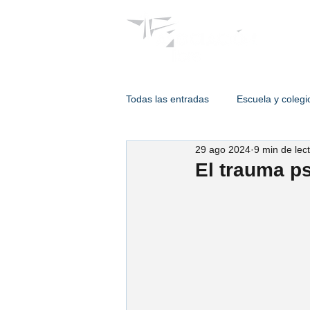
Psicólogos
Todas las entradas
Escuela y colegi
29 ago 2024
9 min de lec
Terapia de adulto
Intervencion
El trauma p
Psicología de enlace
Psic. Est
Psic. Humberto Hernández
Ps