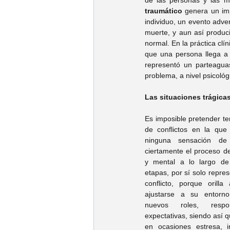
de las personas y las ma
traumático
 genera un imp
individuo, un evento adver
muerte, y aun así produci
normal. En la práctica clí
que una persona llega a 
representó un parteagua
problema, a nivel psicoló
Las situaciones trágica
Es imposible pretender ten
de conflictos en la que
ninguna sensación de 
ciertamente el proceso de 
y mental a lo largo de
etapas, por sí solo repres
conflicto, porque orilla
ajustarse a su entorn
nuevos roles, respon
expectativas, siendo así q
en ocasiones estresa, inq