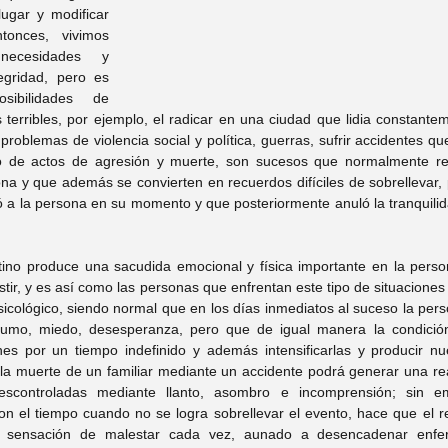
gar y modificar 
onces, vivimos 
necesidades y 
gridad, pero es 
osibilidades de 
terribles, por ejemplo, el radicar en una ciudad que lidia constante
roblemas de violencia social y política, guerras, sufrir accidentes qu
go de actos de agresión y muerte, son sucesos que normalmente re
na y que además se convierten en recuerdos difíciles de sobrellevar, 
ó a la persona en su momento y que posteriormente anuló la tranquilid
tino produce una sacudida emocional y física importante en la perso
istir, y es así como las personas que enfrentan este tipo de situacione
sicológico, siendo normal que en los días inmediatos al suceso la pe
umo, miedo, desesperanza, pero que de igual manera la condició
nes por un tiempo indefinido y además intensificarlas y producir nu
e la muerte de un familiar mediante un accidente podrá generar una rea
escontroladas mediante llanto, asombro e incomprensión; sin em
n el tiempo cuando no se logra sobrellevar el evento, hace que el r
la sensación de malestar cada vez, aunado a desencadenar enfer