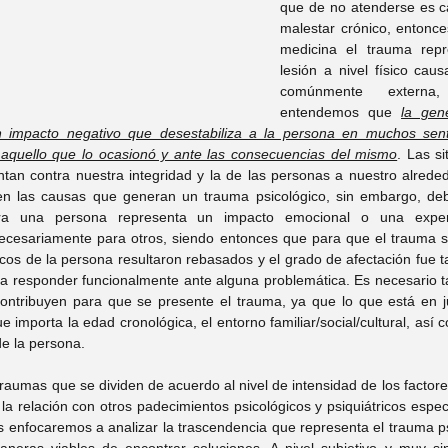
que de no atenderse es c
tefany Hernandez
Psic. Itzel Trejo
malestar crónico, entonce
medicina el trauma rep
lesión a nivel físico cau
comúnmente externa, p
 Mary Wicab
Psic. Yuridia Recio
entendemos que 
la gen
n impacto negativo que desestabiliza a la persona en muchos sent
e aquello que lo ocasionó y ante las consecuencias del mismo
. Las si
Carolina López
Psic. Arturo Garay
tan contra nuestra integridad y la de las personas a nuestro alrededo
en las causas que generan un trauma psicológico, sin embargo, de
a una persona representa un impacto emocional o una exper
ecesariamente para otros, siendo entonces que para que el trauma se
rysal Alonso
Psic. Rocío Argüelles
icos de la persona resultaron rebasados y el grado de afectación fue t
ara responder funcionalmente ante alguna problemática. Es necesario t
contribuyen para que se presente el trauma, ya que lo que está en j
ue importa la edad cronológica, el entorno familiar/social/cultural, así 
Leticia Muñíz
de la persona.
traumas que se dividen de acuerdo al nivel de intensidad de los factore
la relación con otros padecimientos psicológicos y psiquiátricos especí
s enfocaremos a analizar la trascendencia que representa el trauma psi