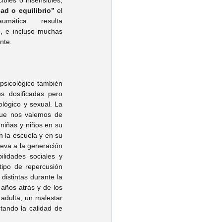
les o insensibles, 
dad o equilibrio”
 el 
mática resulta 
, e incluso muchas 
nte.
psicológico también 
s dosificadas pero 
lógico y sexual. La 
que nos valemos de 
niñas y niños en su 
 la escuela y en su 
eva a la generación 
idades sociales y 
ipo de repercusión 
istintas durante la 
años atrás y de los 
dulta, un malestar 
ando la calidad de 