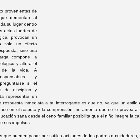
to provenientes de 
que demeritan al 
 da su lugar dentro 
s actos fuertes de 
ógica, provocan un 
 solo un efecto 
spuesta, sino una 
arga compone la 
lógico y altera el 
 de la vida. A 
sponsables y 
reguntarse si el 
 de disciplina y 
da representar un 
a respuesta inmediata a tal interrogante es que no, ya que un estilo
se en el respeto y la comprensión, no amerita que se le provea al h
ación sana desde el ceno familiar posibilita que el niño integre la cap
 de sus impulsos.
s que pueden pasar por sutiles actitudes de los padres o cuidadores, 