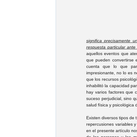
Psic. Jorge Fonseca
Psic. Es
Psic. Emmanuel Franco
Psic.
significa precisamente u
respuesta particular ant
Psic. Cynthia Gonzalez
Psic. 
aquellos eventos que aten
que pueden convertirse 
cuenta que lo que par
impresionante, no lo es n
Psic. José Ruy García
Psic. K
que los recursos psicológ
inhabilitó la capacidad p
hay varios factores que 
suceso perjudicial, sino q
Psic. Carolina Villarreal
Psic. 
salud física y psicológica 
Existen diversos tipos de 
repercusiones variables y 
en el presente artículo no