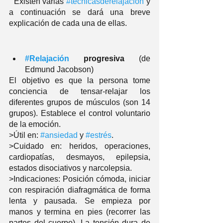
  Existen varias 
#técnicasderelajación
 y 
a continuación se dará una breve 
explicación de cada una de ellas.
#Relajación
 progresiva
 (de 
Edmund Jacobson)
El objetivo es que la persona tome 
conciencia de tensar-relajar los 
diferentes grupos de músculos (son 14 
grupos). Establece el control voluntario 
de la emoción. 
>Útil en: 
#ansiedad
 y 
#estrés
. 
>Cuidado en: heridos, operaciones, 
cardiopatías, desmayos, epilepsia, 
estados disociativos y narcolepsia. 
>Indicaciones: Posición cómoda, iniciar 
con respiración diafragmática de forma 
lenta y pausada. Se empieza por 
manos y termina en pies (recorrer las 
partes del cuerpo). La tensión dura de 