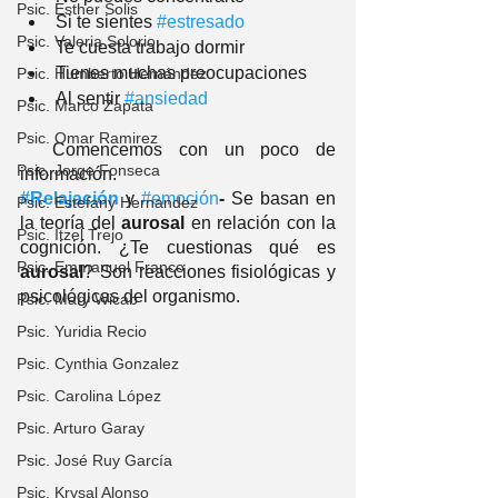
Psic. Esther Solis
Si te sientes 
#estresado
Psic. Valeria Solorio
Te cuesta trabajo dormir
Tienes muchas preocupaciones 
Psic. Humberto Hernández
Al sentir 
#ansiedad
Psic. Marco Zapata
Psic. Omar Ramirez
  Comencemos con un poco de 
Psic. Jorge Fonseca
información.
#Relajación
y 
#emoción
-
 Se basan en 
Psic. Estefany Hernandez
la teoría del 
aurosal 
en relación con la 
Psic. Itzel Trejo
cognición. ¿Te cuestionas qué es 
Psic. Emmanuel Franco
aurosal
? Son reacciones fisiológicas y 
psicológicas del organismo. 
Psic. Mary Wicab
Psic. Yuridia Recio
Psic. Cynthia Gonzalez
Psic. Carolina López
Psic. Arturo Garay
Psic. José Ruy García
Psic. Krysal Alonso