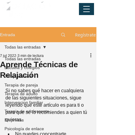
Regístrate
Entrada
Todas las entradas
7 jul 2022
3 min de lectura
Todas las entradas
Aprende Técnicas de
Escuela y colegios
Relajación
Terapia infantil
Terapia de pareja
Si no sabes qué hacer en cualquiera 
Terapia de adulto
de las siguientes situaciones, sigue 
Intervencion familiar
leyendo que este artículo es para ti o 
Terapia de adolescente
para que se lo recomiendes a quien tú 
quieras.
Empresas
Psicología de enlace
No puedes concentrarte 