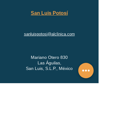
San Luis Potosí
sanluispotosi@alclinica.com
Mariano Otero 830
Las Águilas,
San Luis, S.L.P., México
Edificio médica San Luis , Calle General
Mariano Arista 743, Consultorio 209,
Colonia Centro, San Luis Potosi
San Nicolás de los Garza