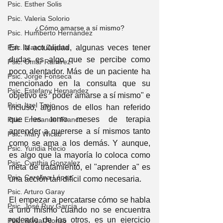
Psic. Esther Solis
Psic. Valeria Solorio
¿Cómo amarse a sí mismo?
Psic. Humberto Hernández
Psic. Marco Zapata
En la actualidad, algunas veces tener 
dudas es algo que se percibe como 
Psic. Omar Ramirez
poco alentador. Más de un paciente ha 
Psic. Jorge Fonseca
mencionado en la consulta que su 
Psic. Estefany Hernandez
objetivo es "poder amarse a sí mismo" e 
Psic. Itzel Trejo
incluso, algunos de ellos han referido 
que les tomo meses de terapia 
Psic. Emmanuel Franco
aprender a quererse a sí mismos tanto 
Psic. Mary Wicab
como se ama a los demás. Y aunque, 
Psic. Yuridia Recio
es algo que la mayoría lo coloca como 
Psic. Cynthia Gonzalez
meta de tratamiento, el "aprender a" es 
Psic. Carolina López
una acción tan difícil como necesaria. 
Psic. Arturo Garay
El empezar a percatarse cómo se habla 
Psic. José Ruy García
a uno mismo cuando no se encuentra 
rodeado de los otros, es un ejercicio 
Psic. Krysal Alonso