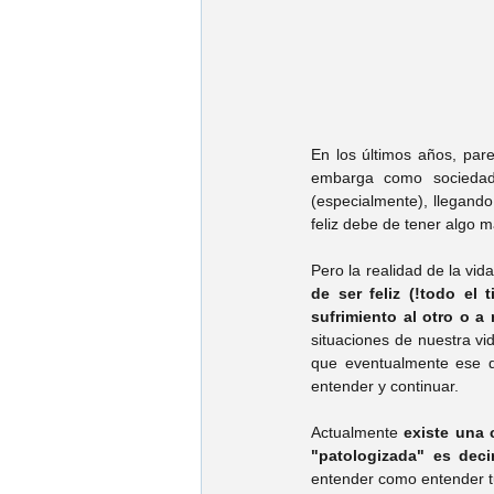
Psic. Jorge Fonseca
Psic. Es
Psic. Emmanuel Franco
Psic.
En los últimos años, pare
embarga como sociedad a
Psic. Cynthia Gonzalez
Psic. 
(especialmente), llegando 
feliz debe de tener algo ma
Pero la realidad de la vid
Psic. José Ruy García
Psic. K
de ser feliz (!todo el
sufrimiento al otro o 
situaciones de nuestra vi
que eventualmente ese do
Psic. Carolina Villarreal
Psic. 
entender y continuar. 
Actualmente 
existe una 
"patologizada" es deci
entender como entender tu