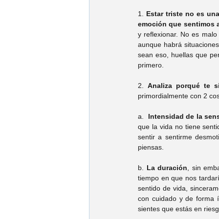
1. 
Estar triste no es un
emoción que sentimos an
y reflexionar. No es malo 
aunque habrá situaciones 
sean eso, huellas que per
primero.  
2. 
Analiza porqué te s
primordialmente con 2 cos
a.  
Intensidad de la sen
que la vida no tiene sent
sentir a sentirme desmot
piensas. 
b. 
La duración
, sin emb
tiempo en que nos tardarí
sentido de vida, sinceram
con cuidado y de forma í
sientes que estás en ries