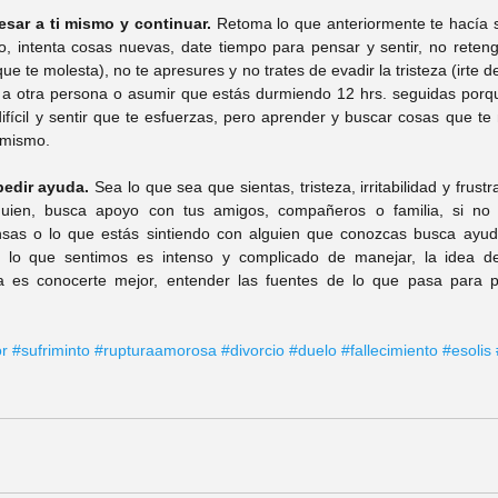
esar a ti mismo y continuar. 
Retoma lo que anteriormente te hacía s
o, intenta cosas nuevas, date tiempo para pensar y sentir, no reteng
que te molesta), no te apresures y no trates de evadir la tristeza (irte de
a otra persona o asumir que estás durmiendo 12 hrs. seguidas porqu
 difícil y sentir que te esfuerzas, pero aprender y buscar cosas que te
 mismo. 
edir ayuda.
 Sea lo que sea que sientas, tristeza, irritabilidad y frustr
guien, busca apoyo con tus amigos, compañeros o familia, si no 
sas o lo que estás sintiendo con alguien que conozcas busca ayuda 
lo que sentimos es intenso y complicado de manejar, la idea de a
ia es conocerte mejor, entender las fuentes de lo que pasa para p
or
#sufriminto
#rupturaamorosa
#divorcio
#duelo
#fallecimiento
#esolis