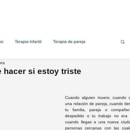
Quiénes somos
Servicios
Te
os
Terapia infantil
Terapia de pareja
ura
 familiar
Terapia de adolescente
Empresas
hacer si estoy triste
her Solis
Psic. Valeria Solorio
Cuando alguien muere, cuando a
una relación de pareja, cuando tie
tu familia, pareja o compañero
ic. Marco Zapata
Psic. Omar Ramirez
despedido o tu trabajo no era 
cuando llegas a una nueva ciuda
personas cercanas con las cuales