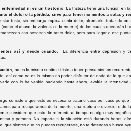
a enfermedad ni es un trastorno. 
La tristeza tiene una función en la
te el dolor o la pérdida, sirve para tener momentos a solas y r
estar triste, sin embargo implica sentir dolor, afrontarlo, tratar de en
(como el abuso, la violencia o la muerte) de las cuales quedarán huel
manezcan con nosotros sin tanto dolor, pero para llegar a ese punto,
ientes así y desde cuando. 
 La diferencia entre depresión y tri
as, 
sación
, no es lo mismo sentirse triste a tener pensamientos recurrente
ido, así como no es lo mismo no poder disfrutar de nada de lo que ant
ivado con lo he venido haciendo hasta ahora, evalúa la intensidad d
argo considero que esto es necesario tratarlo caso por caso porque im
amos para recuperarnos de la muerte, una ruptura o divorcio, o de la
ente considero que esto, lo referente al tiempo es algo muy engañoso
ntima y persona. No importa si la situación está durando horas, días
go, que sientes que no puedes recuperarte, no te detengas y busca ayu