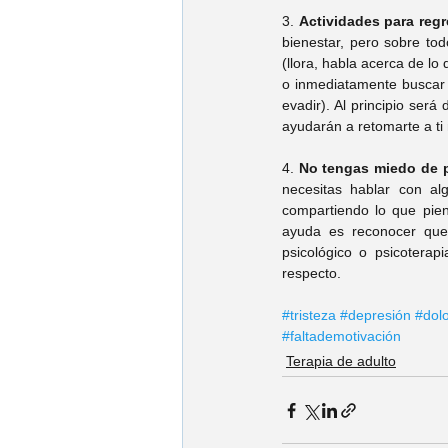
3. 
Actividades para regr
bienestar, pero sobre tod
(llora, habla acerca de lo 
o inmediatamente buscar 
evadir). Al principio será
ayudarán a retomarte a ti
4. 
No tengas miedo de p
necesitas hablar con al
compartiendo lo que pien
ayuda es reconocer que 
psicológico o psicoterap
respecto. 
#tristeza
#depresión
#dol
#faltademotivación
Terapia de adulto