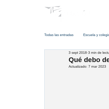
Psicólogos
Todas las entradas
Escuela y colegi
3 sept 2018
3 min de lect
Terapia de adulto
Intervencion
Qué debo de 
Actualizado:
7 mar 2023
Psicología de enlace
Psic. Est
Psic. Humberto Hernández
Ps