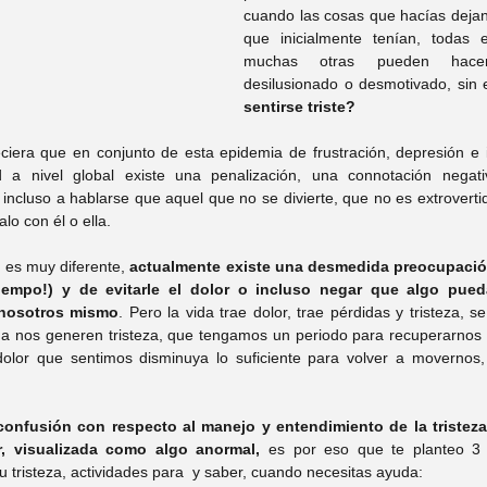
cuando las cosas que hacías dejan 
tefany Hernandez
Psic. Itzel Trejo
que inicialmente tenían, todas e
muchas otras pueden hacerte
desilusionado o desmotivado, sin
 Mary Wicab
Psic. Yuridia Recio
sentirse triste? 
ciera que en conjunto de esta epidemia de frustración, depresión e ir
 nivel global existe una penalización, una connotación negativa
Carolina López
Psic. Arturo Garay
incluso a hablarse que aquel que no se divierte, que no es extrovertid
lo con él o ella. 
a es muy diferente, 
actualmente existe una desmedida preocupació
rysal Alonso
Psic. Rocío Argüelles
 tiempo!) y de evitarle el dolor o incluso negar que algo pued
a nosotros mismo
. Pero la vida trae dolor, trae pérdidas y tristeza, s
da nos generen tristeza, que tengamos un periodo para recuperarnos 
lor que sentimos disminuya lo suficiente para volver a movernos, 
Leticia Muñíz
confusión con respecto al manejo y entendimiento de la tristeza
r, visualizada como algo anormal,
 es por eso que te planteo 3 
 tristeza, actividades para  y saber, cuando necesitas ayuda: 