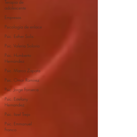
Terapia de
adolescente
Empresas
Psicología de enlace
Psic. Esther Solis
Psic. Valeria Solorio
Psic. Humberto
Hernández
Psic. Marco Zapata
Psic. Omar Ramirez
Psic. Jorge Fonseca
Psic. Estefany
Hernandez
Psic. Itzel Trejo
Psic. Emmanuel
Franco