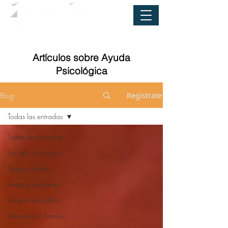
Artículos sobre Ayuda
Psicológica
Blog
Regístrate
Todas las entradas
Todas las entradas
Escuela y colegios
Terapia infantil
Terapia de pareja
Terapia de adulto
Intervencion familiar