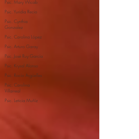
Psic. Mary Wicab
Psic. Yuridia Recio
Psic. Cynthia
Gonzalez
Psic. Carolina López
Psic. Arturo Garay
Psic. José Ruy García
Psic. Krysal Alonso
Psic. Rocío Argüelles
Psic. Carolina
Villarreal
Psic. Leticia Muñíz