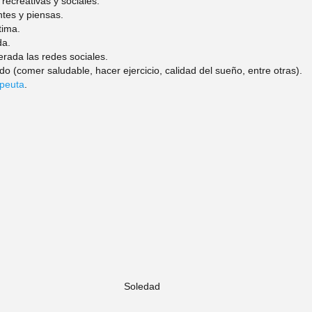
recreativas y sociales.
tes y piensas. 
tima.
da.
ada las redes sociales.
do (comer saludable, hacer ejercicio, calidad del sueño, entre otras). 
apeuta
.
Soledad