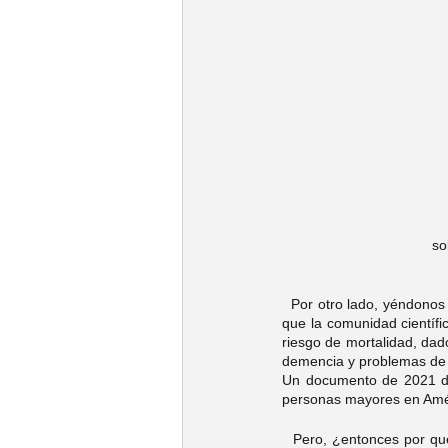
Psic. Jorge Fonseca
Psic. Es
Psic. Emmanuel Franco
Psic.
Psic. Cynthia Gonzalez
Psic. 
so
Psic. José Ruy García
Psic. K
  Por otro lado, yéndonos a noticias alarmantes, en un artículo publicado en el periódico “El País” nos compartieron 
que la comunidad científi
Psic. Carolina Villarreal
Psic. 
riesgo de mortalidad, dad
demencia y problemas de 
Un documento de 2021 de 
personas mayores en Améri
  Pero, ¿entonces por q