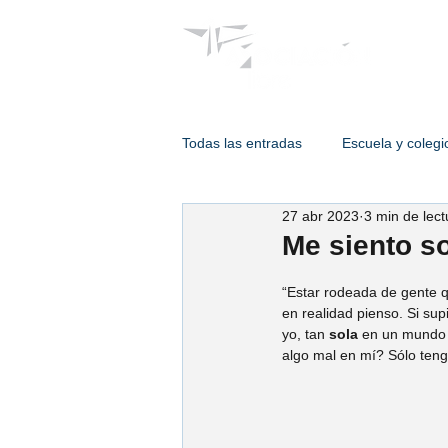
Psicólogos
Todas las entradas
Escuela y colegi
27 abr 2023
3 min de lect
Terapia de adulto
Intervencion
Me siento s
“Estar rodeada de gente 
Psicología de enlace
Psic. Est
en realidad pienso. Si sup
yo, tan 
sola
 en un mundo 
algo mal en mí? Sólo teng
Psic. Humberto Hernández
Ps