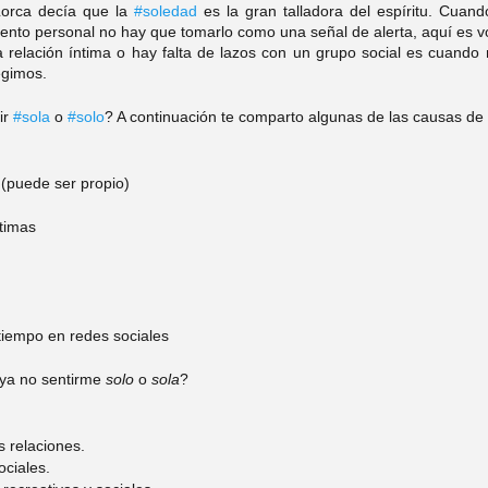
orca decía que la 
#soledad
nto personal no hay que tomarlo como una señal de alerta, aquí es vol
elación íntima o hay falta de lazos con un grupo social es cuando n
egimos. 
r 
#sola
 o 
#solo
? A continuación te comparto algunas de las causas de 
(puede ser propio)
timas 
tiempo en redes sociales
ya no sentirme 
solo
 o 
sola
? 
s relaciones. 
ciales. 