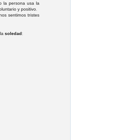
 es la gran talladora del espíritu. Cuando la persona usa la 
untario y positivo. 
os sentimos tristes 
la 
soledad
: