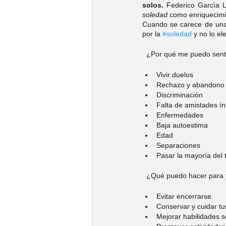
solos. 
Federico García L
soledad 
como enriquecimie
Cuando se carece de una r
por la 
#soledad
 y no lo el
  ¿Por qué me puedo senti
Vivir duelos
Rechazo y abandono 
Discriminación 
Falta de amistades ín
Enfermedades
Baja autoestima 
Edad 
Separaciones 
Pasar la mayoría del 
  ¿Qué puedo hacer para 
Evitar encerrarse.
Conservar y cuidar tu
Mejorar habilidades so