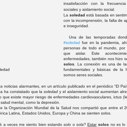
insatisfacción con la frecuencia
tefany Hernandez
Psic. Itzel Trejo
sociales y aislamiento social. 
La 
soledad 
está basada en sentim
con la incomprensión, la falta de ap
e inseguridad.   
 Mary Wicab
Psic. Yuridia Recio
#soledad
 fue en la pandemia, ahí
personas de todo el mundo, por n
Carolina López
Psic. Arturo Garay
que aislar. Este acontecimie
solos
. La conexión es una de la
ledad
fundamentales y básicas de la 
rysal Alonso
Psic. Rocío Argüelles
somos seres sociales.  
ca ha constatado que la 
soledad 
y el aislamiento social aumentan alr
Leticia Muñíz
o que existe mayor riesgo de enfermedades cardiovasculares, ictus (les
salud mental, como la depresión. 
la Organización Mundial de la Salud nos compartió que entre el 2
ca Latina, Estados Unidos, Europa y China se sienten solos. 
ué a veces me siento bien estando 
solo
 o 
sola
? 
Estar
solos
 no es lo