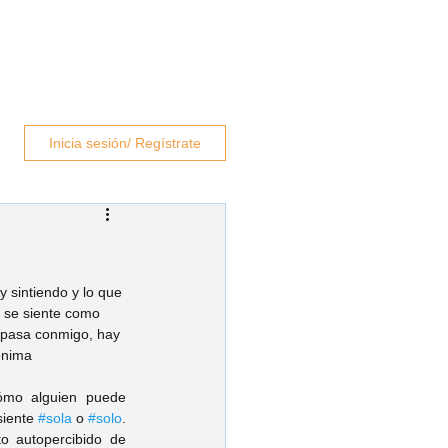
rapeutas
Blog
Contacto
Inicia sesión/ Regístrate
sintiendo y lo que 
n se siente como 
é pasa conmigo, hay 
nónima
cómo alguien puede 
siente 
#sola
 o 
#solo
. 
to autopercibido de 