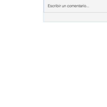
Escribir un comentario...
La Salud Mental en las
Relaciones de Pareja