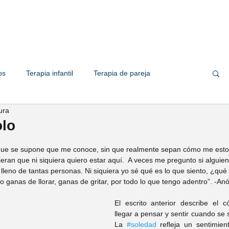
Quiénes somos
Servicios
Te
os
Terapia infantil
Terapia de pareja
ura
 familiar
Terapia de adolescente
Empresas
olo
que se supone que me conoce, sin que realmente sepan cómo me estoy 
her Solis
Psic. Valeria Solorio
ieran que ni siquiera quiero estar aquí.  A veces me pregunto si alguie
lleno de tantas personas. Ni siquiera yo sé qué es lo que siento, ¿qu
o ganas de llorar, ganas de gritar, por todo lo que tengo adentro”. -A
ic. Marco Zapata
Psic. Omar Ramirez
El escrito anterior describe el 
llegar a pensar y sentir cuando se 
La 
#soledad
 refleja un sentimien