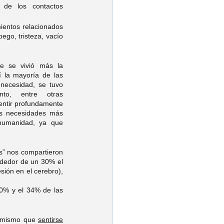
 de los contactos 
ientos relacionados 
ego, tristeza, vacío 
  Una de las temporadas donde se vivió más la 
 la mayoría de las 
ecesidad, se tuvo 
nto, entre otras 
enfermedades, también nos hizo sentir profundamente 
s necesidades más 
humanidad, ya que 
ededor de un 30% el 
ión en el cerebro), 
0% y el 34% de las 
 mismo que 
sentirse