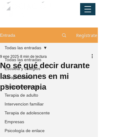
Regístrate
Entrada
Todas las entradas
9 ene 2025
8 min de lectura
Todas las entradas
No sé qué decir durante
Escuela y colegios
las sesiones en mi
Terapia infantil
psicoterapia
Terapia de pareja
Terapia de adulto
Intervencion familiar
Terapia de adolescente
Empresas
Psicología de enlace