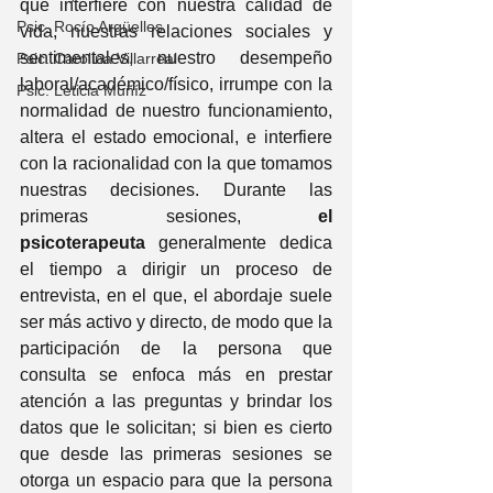
que interfiere con nuestra calidad de 
Psic. Rocío Argüelles
vida, nuestras relaciones sociales y 
sentimentales, nuestro desempeño 
Psic. Carolina Villarreal
laboral/académico/físico, irrumpe con la 
Psic. Leticia Muñíz
normalidad de nuestro funcionamiento, 
altera el estado emocional, e interfiere 
con la racionalidad con la que tomamos 
nuestras decisiones. Durante las 
primeras sesiones, 
el 
psicoterapeuta
 generalmente dedica 
el tiempo a dirigir un proceso de 
entrevista, en el que, el abordaje suele 
ser más activo y directo, de modo que la 
participación de la persona que 
consulta se enfoca más en prestar 
atención a las preguntas y brindar los 
datos que le solicitan; si bien es cierto 
que desde las primeras sesiones se 
otorga un espacio para que la persona 