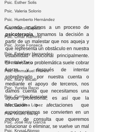
Psic. Esther Solis
Psic. Valeria Solorio
Psic. Humberto Hernández
Cuando acudimos a un proceso de 
Psic. Marco Zapata
psicoterapia
, tomamos la decisión a 
Psic. Omar Ramirez
partir de un malestar que nos aqueja y 
Psic. Jorge Fonseca
que representa un obstáculo en nuestra 
Psic. Estefany Hernandez
estabilidad emocional principalmente. 
Psic. Itzel Trejo
El malestar o problemática suele cobrar 
fuerza, y después de intentar 
Psic. Emmanuel Franco
sobrellevarlo por nuestra cuenta o 
Psic. Mary Wicab
mediante el apoyo de terceros, nos 
Psic. Yuridia Recio
damos cuenta que necesitamos una 
Psic. Cynthia Gonzalez
ayuda profesional; es así que la 
Psic. Carolina López
afectación o afectaciones que 
experimentamos se convierten en un 
Psic. Arturo Garay
motivo de consulta que queremos 
Psic. José Ruy García
solucionar o eliminar, se vuelve un mal 
Psic. Krysal Alonso