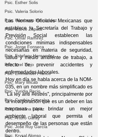
Psic. Esther Solis
Psic. Valeria Solorio
Psic. Humberto Hernández
Las Normas Oficiales Mexicanas que 
establece la Secretaría del Trabajo y 
Psic. Marco Zapata
Previsión Social establecen las 
Psic. Omar Ramirez
condiciones mínimas indispensables 
Psic. Jorge Fonseca
necesarias en materia de seguridad, 
Psic. Estefany Hernandez
salud y medio ambiente de trabajo, a 
Psic. Itzel Trejo
efecto de prevenir accidentes y 
enfermedades laborales.
Psic. Emmanuel Franco
Hoy en día se habla acerca de la NOM-
Psic. Mary Wicab
035, en un nombre más simplificado es 
Psic. Yuridia Recio
“La ley anti 
#estrés
”, principalmente por 
Psic. Cynthia Gonzalez
la incorporación que es un deber en las 
empresas para brindar un mejor 
Psic. Carolina López
ambiente laboral que permita el 
Psic. Arturo Garay
desempeño de las personas que están 
Psic. José Ruy García
dentro.
Psic. Krysal Alonso