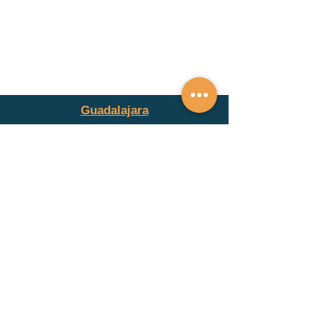
Guadalajara
guadalajara@alclinica.com
Pablo Villaseñor 81
Ladrón de Guevara
Guadalajara, Jalisco, México
Monterrey
monterrey@alclinica.com