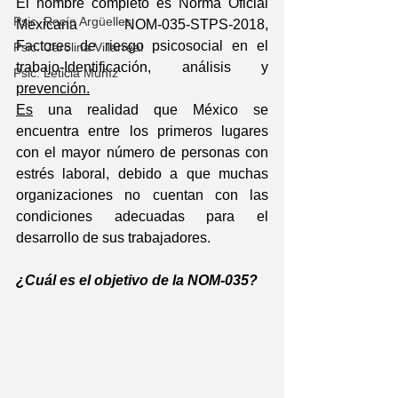
El nombre completo es Norma Oficial 
Psic. Rocío Argüelles
Mexicana NOM-035-STPS-2018, 
Factores de riesgo psicosocial en el 
Psic. Carolina Villarreal
trabajo-Identificación, análisis y 
Psic. Leticia Muñíz
prevención.
Es
 una realidad que México se 
encuentra entre los primeros lugares 
con el mayor número de personas con 
estrés laboral, debido a que muchas 
organizaciones no cuentan con las 
condiciones adecuadas para el 
desarrollo de sus trabajadores.
¿Cuál es el objetivo de la NOM-035?