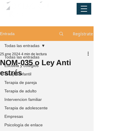
Regístrate
Entrada
Todas las entradas
25 ene 2024
4 min de lectura
Todas las entradas
NOM-035 o Ley Anti
Escuela y colegios
estrés
Terapia infantil
Terapia de pareja
Terapia de adulto
Intervencion familiar
Terapia de adolescente
Empresas
Psicología de enlace