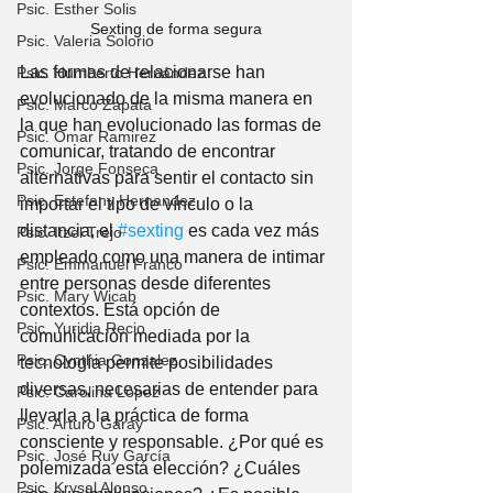
Psic. Esther Solis
Sexting de forma segura
Psic. Valeria Solorio
Las formas de relacionarse han 
Psic. Humberto Hernández
evolucionado de la misma manera en 
Psic. Marco Zapata
la que han evolucionado las formas de 
Psic. Omar Ramirez
comunicar, tratando de encontrar 
Psic. Jorge Fonseca
alternativas para sentir el contacto sin 
Psic. Estefany Hernandez
importar el tipo de vínculo o la 
distancia, el 
#sexting
 es cada vez más 
Psic. Itzel Trejo
empleado como una manera de intimar 
Psic. Emmanuel Franco
entre personas desde diferentes 
Psic. Mary Wicab
contextos. Está opción de 
Psic. Yuridia Recio
comunicación mediada por la 
Psic. Cynthia Gonzalez
tecnología permite posibilidades 
diversas, necesarias de entender para 
Psic. Carolina López
llevarla a la práctica de forma 
Psic. Arturo Garay
consciente y responsable. ¿Por qué es 
Psic. José Ruy García
polemizada está elección? ¿Cuáles 
Psic. Krysal Alonso