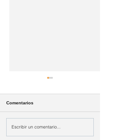
Comentarios
El autoestima
Escribir un comentario...
No sé qué decir
las sesiones en