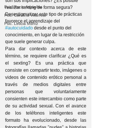
son sus implicaciones? ¿Es posible 
Psic. Rocío Argüelles
realizar sexting de forma segura? 
Desestigmatizar este tipo de prácticas 
Psic. Carolina Villarreal
favorece el aprendizaje del 
Psic. Leticia Muñíz
#autocuidado
 desde el punto del 
conocimiento, en lugar de la restricción 
que suele generar culpa.
Para dar contexto acerca de este 
término, se requiere clarificar ¿Qué es 
el sexting? Es una práctica que 
consiste en compartir texto, imágenes o 
videos de contenido erótico personal a 
través de medios digitales entre 
personas que voluntariamente 
consienten este intercambio como parte 
de su actividad sexual. Con el avance 
de los teléfonos inteligentes este 
formato ha evolucionado, desde las 
fotografías llamadas "nudes" a historias 