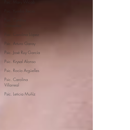
Psic. Mary Wicab
Psic. Yuridia Recio
Psic. Cynthia
Gonzalez
Psic. Carolina López
Psic. Arturo Garay
Psic. José Ruy García
Psic. Krysal Alonso
Psic. Rocío Argüelles
Psic. Carolina
Villarreal
Psic. Leticia Muñíz