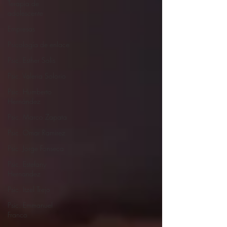
Terapia de
adolescente
Empresas
Psicología de enlace
Psic. Esther Solis
Psic. Valeria Solorio
Psic. Humberto
Hernández
Psic. Marco Zapata
Psic. Omar Ramirez
Psic. Jorge Fonseca
Psic. Estefany
Hernandez
Psic. Itzel Trejo
Psic. Emmanuel
Franco