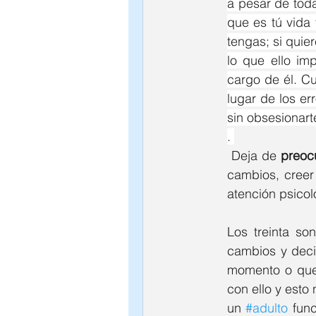
a pesar de toda
que es tú vida 
tengas; si quie
lo que ello im
cargo de él. Cu
lugar de los er
sin obsesionart
. 
 Deja de 
preoc
cambios, creer 
atención psicol
Los treinta s
cambios y decis
momento o que
con ello y esto
un 
#adulto
 fun