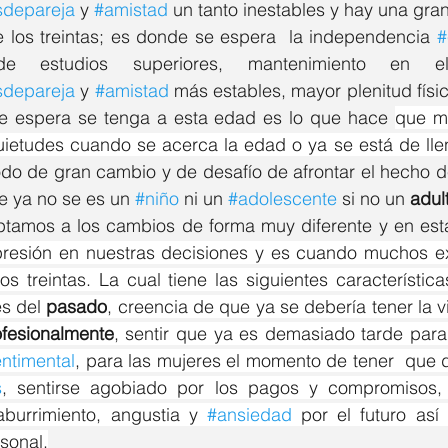
sdepareja
 y 
#amistad
 un tanto inestables y hay una gran 
e los treintas; es donde se espera  la independencia 
#
sdepareja
 y 
#amistad
 más estables, mayor plenitud físic
e espera se tenga a esta edad es lo que hace 
que m
quietudes cuando se acerca la edad o ya se está de lle
odo de gran cambio y de desafío de afrontar el hecho d
e ya no se es un 
#niño
 ni un 
#adolescente
 si no un 
adul
tamos a los cambios de forma muy diferente y en est
resión en nuestras decisiones y es cuando muchos e
os treintas. La cual tiene las siguientes característica
s del 
pasado
fesionalmente
, sentir que ya es demasiado tarde para
entimental
, para las mujeres el momento de tener  que de
s
, sentirse agobiado por los pagos y compromisos
burrimiento, angustia y 
#ansiedad
 por el futuro as
sonal,