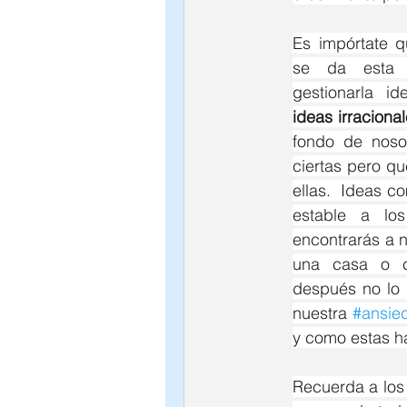
Es impórtate q
se da esta
ideas irraciona
fondo de noso
ciertas pero q
ellas.  Ideas c
estable a los
encontrarás a n
una casa o c
después no lo h
nuestra 
#ansie
y como estas ha
Recuerda a los 