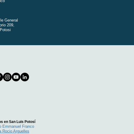
ico
lle General
orio 209,
Potosi
s en San Luis Potosí
go Emmanuel Franco
a Rocio Arguelles