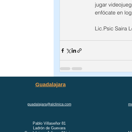
jugar videojueg
enfócate en logr
Lic.Psic Saira 
Guadalajara
guadalajara@alclinica.com
mo
Pablo Villaseñor 81
Ladrón de Guevara