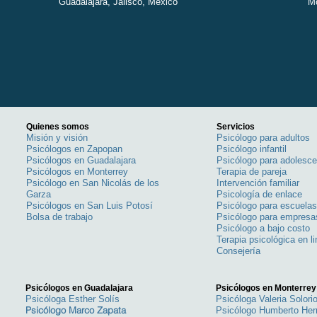
Guadalajara, Jalisco, México
Mo
Quienes somos
Servicios
Misión y visión
Psicólogo para adultos
Psicólogos en Zapopan
Psicólogo infantil
Psicólogos en Guadalajara
Psicólogo para adolesc
Psicólogos en Monterrey
Terapia de pareja
Psicólogo en San Nicolás de los
Intervención familiar
Garza
Psicología de enlace
Psicólogos en San Luis Potosí
Psicólogo para escuela
Bolsa de trabajo
Psicólogo para empresa
Psicólogo a bajo costo
Terapia psicológica en l
Consejería
Psicólogos en Guadalajara
Psicólogos en Monterrey
Psicóloga Esther Solís
Psicóloga Valeria Solori
Psicólogo Marco Zapata
Psicólogo Humberto He