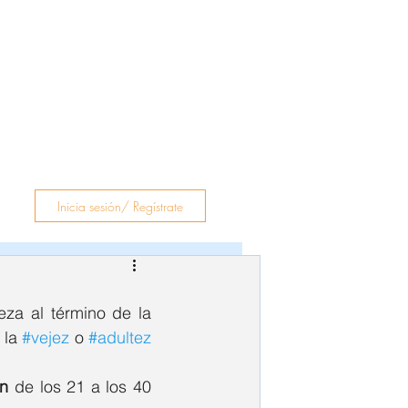
rapeutas
Blog
Contacto
Inicia sesión/ Regístrate
 es la etapa de la vida más larga del ser humano, empieza al término de la 
la 
#vejez
 o 
#adultez
en
 de los 21 a los 40 