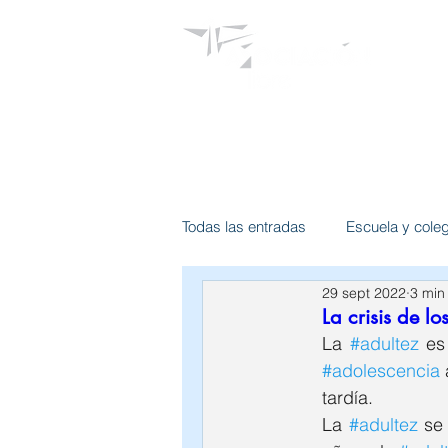
Psicólogos
Todas las entradas
Escuela y cole
29 sept 2022
3 min
Terapia de adulto
Intervencio
La crisis de lo
La 
#adultez
#adolescencia
Psicología de enlace
Psic. Es
tardía.
La 
#adultez
 se