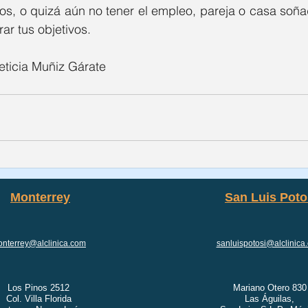
os, o quizá aún no tener el empleo, pareja o casa soñado
ar tus objetivos.
Leticia Muñiz Gárate
Monterrey
San Luis Poto
nterrey@alclinica.com
sanluispotosi@alclinica
Los Pinos 2512
Mariano Otero 830
Col. Villa Florida
Las Águilas,