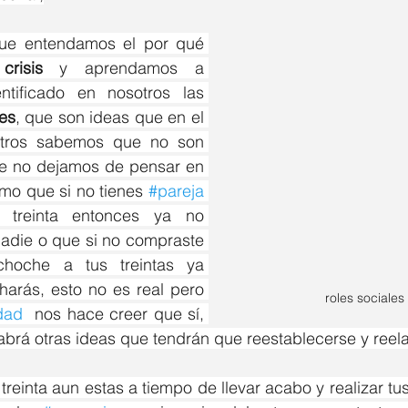
ue entendamos el por qué 
 
crisis
 y aprendamos a 
gestionarla identificado en nosotros las 
les
, que son ideas que en el 
tros sabemos que no son 
ue no dejamos de pensar en 
omo que si no tienes 
#pareja
 treinta entonces ya no 
adie o que si no compraste 
hoche a tus treintas ya 
arás, esto no es real pero 
roles sociales 
dad
  nos hace creer que sí, 
brá otras ideas que tendrán que reestablecerse y reel
treinta aun estas a tiempo de llevar acabo y realizar tus