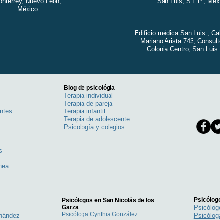
nterrey, Nuevo León,
San Luis, S.L.P., Méx
México
Edificio médica San Luis , Ca
Mariano Arista 743, Consult
Colonia Centro, San Luis 
Blog de psicológia
Terapia individual
Terapia de pareja
entes
Terapia infantil
Terapia de adolescente
Psicología y colegios
s
s
inea
Psicólogo
Psicólogos en San Nicolás de los
o
Garza
Psicólo
Psicóloga Cynthia González
rnández
Psicólog