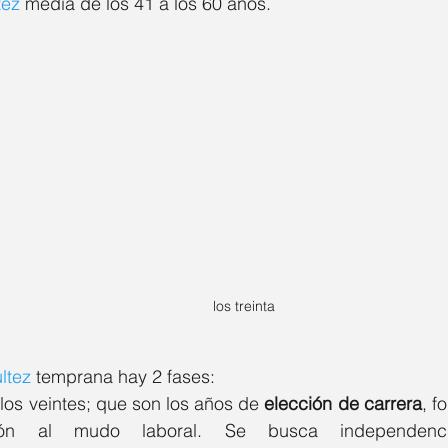
tez
 media de los 41 a los 60 años.
Psic. Marco Zapata
Psic. Omar Ramirez
stefany Hernandez
Psic. Itzel Trejo
. Mary Wicab
Psic. Yuridia Recio
. Carolina López
Psic. Arturo Garay
los treinta
 Krysal Alonso
Psic. Rocío Argüelles
ltez
 temprana hay 2 fases:
los veintes; que son los años de 
elección de carrera
, f
 Leticia Muñíz