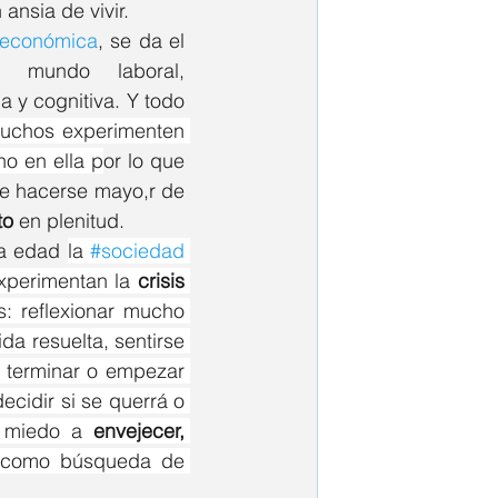
ansia de vivir.
económica
, se da el 
termino de estudios superiores, mantenimiento en el mundo laboral, 
a y cognitiva. Y todo 
uchos experimenten 
no en ella p
or lo que 
e hacerse mayo,r de 
to
 en plenitud.
a edad 
la 
#sociedad
xperimentan la 
crisis 
s: reflexionar mucho 
, creencia de que ya se debería tener la vida resuelta, sentirse 
 terminar o empezar 
cidir si se querrá o 
, miedo a 
envejecer,
í como búsqueda de 