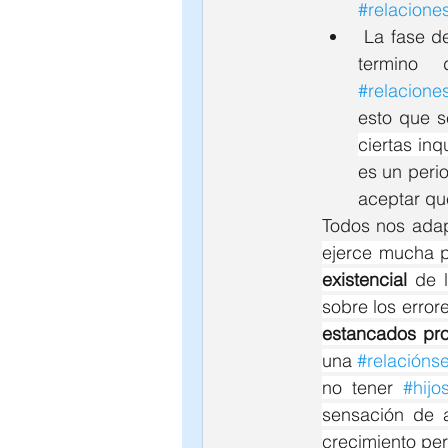
#relacione
 La fase d
#relacione
esto que s
ciertas in
es un peri
aceptar qu
Todos nos adap
ejerce mucha p
existencial
 de l
sobre los errore
estancados pro
una 
#relacións
no tener 
#hijo
sensación de a
crecimiento per