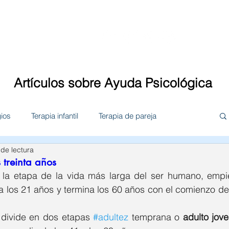
Quiénes somos
Servicios
Te
Artículos sobre Ayuda Psicológica
gios
Terapia infantil
Terapia de pareja
 de lectura
n familiar
Terapia de adolescente
Empresas
s treinta años
 a los 21 años y termina los 60 años con el comienzo de 
ther Solis
Psic. Valeria Solorio
 divide en dos etapas 
#adultez
 temprana o 
adulto jov