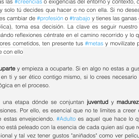
s las 
#creencias
 o exigencias del entorno y contexto, 
y solo tú decides que hacer o no con ella. Si no deseas
res cambiar de 
#profesión
 o 
#trabajo
 y tienes las ganas
plica), toma esa decisión. La clave es seguir nuestr
ándo reflexiones céntrate en el camino recorrido y lo 
rores cometidos, ten presente tus 
#metas
 y movilízate 
e con ello
uparte
 y empieza a ocuparte. Si en algo no estas a gus
en ti y ser ético contigo mismo, si lo crees necesario
ógica en el proceso.
on una etapa dónde se conjuntan 
juventud
 y 
madurez
iones. Por ello, es esencial que no te limites a creer
 estas envejeciendo. 
#Adulto
 es aquel que hace lo qu
 no está peleado con la esencia de cada quien así que re
cional y tal vez tener gustos "aniñados" como ver pelícu