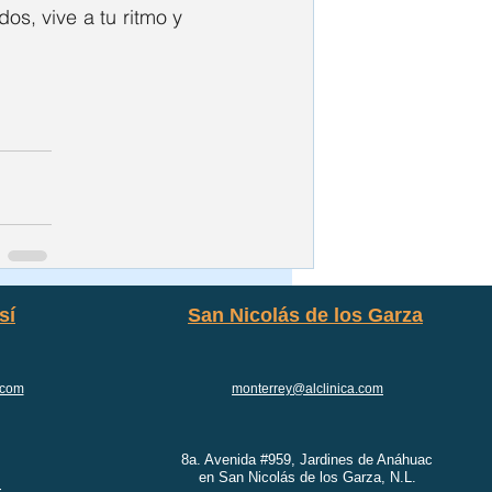
s, vive a tu ritmo y 
sí
San Nicolás de los Garza
.com
monterrey@alclinica.com
8a. Avenida #959, Jardines de Anáhuac
en San Nicolás de los Garza, N.L.