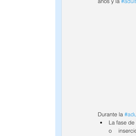
años y la 
#adul
Psic. Humberto Hernández
Psic. Jorge Fonseca
Psic. E
Psic. Emmanuel Franco
Psic
Psic. Cynthia Gonzalez
Psic
Psic. José Ruy García
Psic.
Durante la 
#adu
La fase de 
Psic. Carolina Villarreal
Psic.