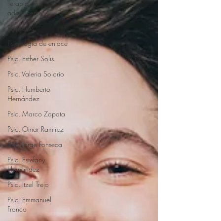
Terapia de
adolescente
Empresas
Psicología de enlace
Psic. Esther Solis
Psic. Valeria Solorio
Psic. Humberto
Hernández
Psic. Marco Zapata
Psic. Omar Ramirez
Psic. Jorge Fonseca
Psic. Estefany
Hernandez
Psic. Itzel Trejo
Psic. Emmanuel
Franco