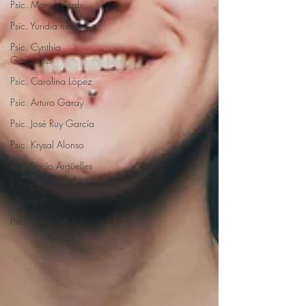
Psic. Mary Wicab
Psic. Yuridia Recio
Psic. Cynthia
Gonzalez
Psic. Carolina López
Psic. Arturo Garay
Psic. José Ruy García
Psic. Krysal Alonso
Psic. Rocío Argüelles
Psic. Carolina
Villarreal
Psic. Leticia Muñíz