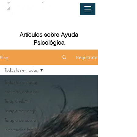
Artículos sobre Ayuda
Psicológica
Blog
Regístrate
Todas las entradas
Todas las entradas
Escuela y colegios
Terapia infantil
Terapia de pareja
Terapia de adulto
Intervencion familiar