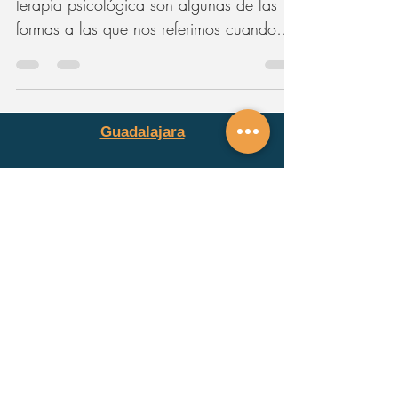
terapia psicológica
Ir al #psicólogo, ir a terapia, asistir a
terapia psicológica son algunas de las
formas a las que nos referimos cuando
pensamos en...
Guadalajara
guadalajara@alclinica.com
Pablo Villaseñor 81
Ladrón de Guevara
Guadalajara, Jalisco, México