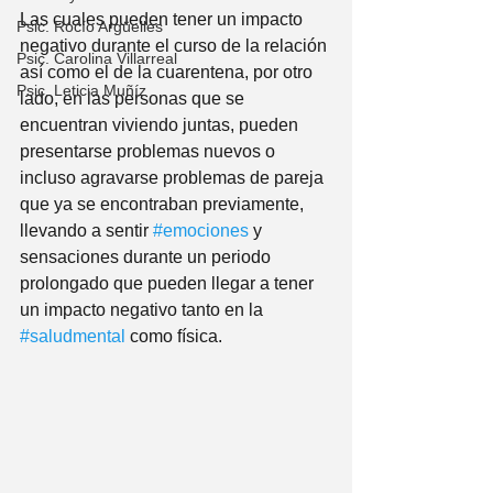
Las cuales pueden tener un impacto 
Psic. Rocío Argüelles
negativo durante el curso de la relación 
Psic. Carolina Villarreal
así como el de la cuarentena, por otro 
Psic. Leticia Muñíz
lado, en las personas que se 
encuentran viviendo juntas, pueden 
presentarse problemas nuevos o 
incluso agravarse problemas de pareja 
que ya se encontraban previamente, 
llevando a sentir 
#emociones
 y 
sensaciones durante un periodo 
prolongado que pueden llegar a tener 
un impacto negativo tanto en la 
#saludmental
 como física.