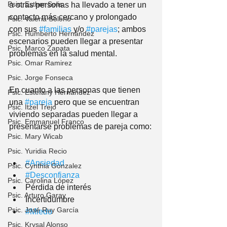
Psic. Esther Solis
a otras personas ha llevado a tener un 
contacto más cercano y prolongado 
Psic. Valeria Solorio
con sus 
#familias
 y/o 
#parejas
; ambos 
Psic. Humberto Hernández
escenarios pueden llegar a presentar 
Psic. Marco Zapata
problemas en la salud mental.
Psic. Omar Ramirez
Psic. Jorge Fonseca
En cuanto a las personas que tienen 
Psic. Estefany Hernandez
una 
#pareja
 pero que se encuentran 
Psic. Itzel Trejo
viviendo separadas pueden llegar a 
Psic. Emmanuel Franco
presentarse problemas de pareja como:
Psic. Mary Wicab
Psic. Yuridia Recio
#Ansiedad
Psic. Cynthia Gonzalez
#Desconfianza
Psic. Carolina López
Pérdida de interés
Psic. Arturo Garay
Incertidumbre
Psic. José Ruy García
#Miedo
Psic. Krysal Alonso