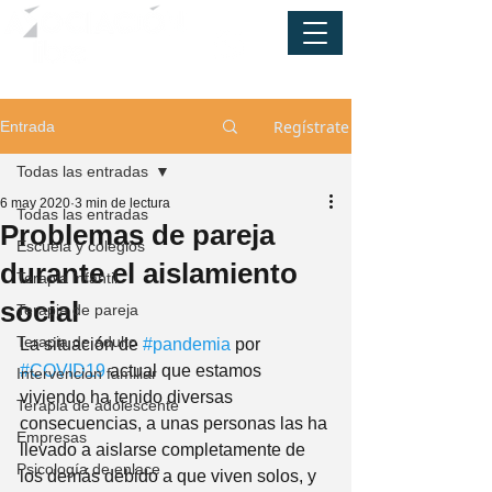
Regístrate
Entrada
Todas las entradas
6 may 2020
3 min de lectura
Todas las entradas
Problemas de pareja
Escuela y colegios
durante el aislamiento
Terapia infantil
social
Terapia de pareja
Terapia de adulto
La situación de 
#pandemia
 por 
#COVID19
 actual que estamos 
Intervencion familiar
viviendo ha tenido diversas 
Terapia de adolescente
consecuencias, a unas personas las ha 
Empresas
llevado a aislarse completamente de 
Psicología de enlace
los demás debido a que viven solos, y 