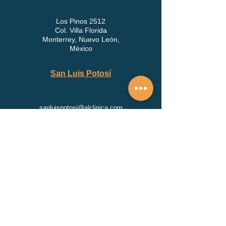
Los Pinos 2512
Col. Villa Florida
Monterrey, Nuevo León,
México
San Luis Potosí
sanluispotosi@alclinica.com
Mariano Otero 830
Las Águilas,
San Luis, S.L.P., México
Edificio médica San Luis , Calle General
Mariano Arista 743, Consultorio 209,
Colonia Centro, San Luis Potosi