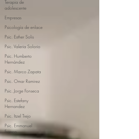
Terapia de
adolescente
Empresas
Psicología de enlace
Psic. Esther Solis
Psic. Valeria Solorio
Psic. Humberto
Hernández
Psic. Marco Zapata
Psic. Omar Ramirez
Psic. Jorge Fonseca
Psic. Estefany
Hernandez
Psic. Itzel Trejo
Psic. Emmanuel
Franco