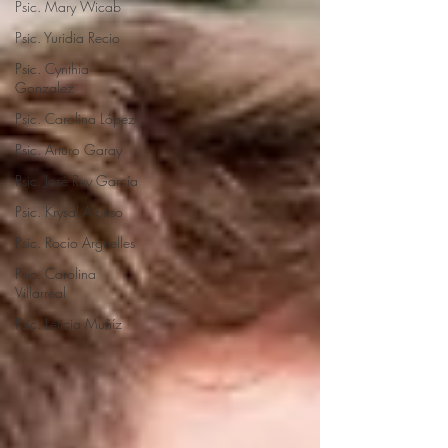
Psic. Mary Wicab
Psic. Yuridia Recio
Psic. Cynthia
Gonzalez
Psic. Carolina López
Psic. Arturo Garay
Psic. José Ruy García
Psic. Krysal Alonso
Psic. Rocío Argüelles
Psic. Carolina
Villarreal
Psic. Leticia Muñíz